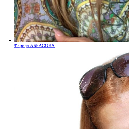
Фарида АББАСОВА