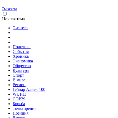
Э-газета
Ночная тема
Э-газета
Политика
События
Хроника
Экономика
Общество
Культура
Спорт
В мире
Регион
Гейдар Алиев-100
WUF13
COP29
Борьба
Точка зрения
Позиция
Взгляд