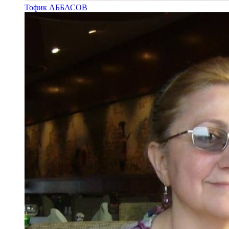
Тофик АББАСОВ