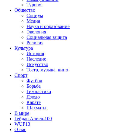
Туризм
Общество
Социум
Медиа
Наука и образование
Экология
Социальная защита
Религия
Культура
История
Наследие
Искусство
Театр, музыка, кино
Спорт
Футбол
Борьба
Гимнастика
Дзюдо
Карате
Шахматы
В мире
Гейдар Алиев-100
WUF13
О нас