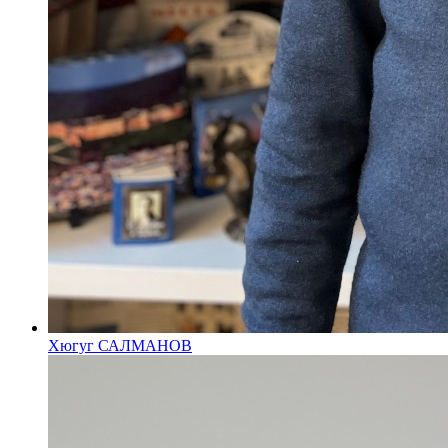
Хюгуг САЛМАНОВ