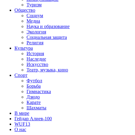
Туризм
Общество
Социум
Медиа
Наука и образование
Экология
Социальная защита
Религия
Культура
История
Наследие
Искусство
Театр, музыка, кино
Спорт
Футбол
Борьба
Гимнастика
Дзюдо
Карате
Шахматы
В мире
Гейдар Алиев-100
WUF13
О нас