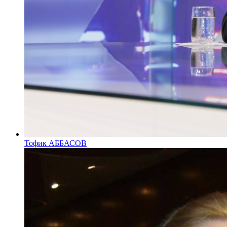
Тофик АББАСОВ