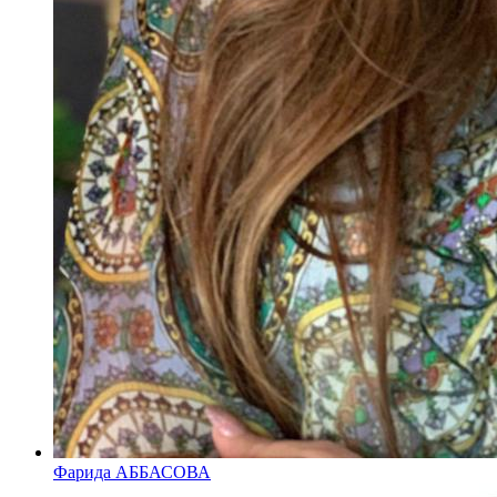
Фарида АББАСОВА