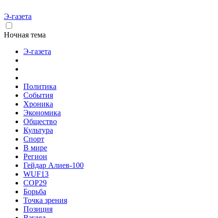
Э-газета
Ночная тема
Э-газета
Политика
События
Хроника
Экономика
Общество
Культура
Спорт
В мире
Регион
Гейдар Алиев-100
WUF13
COP29
Борьба
Точка зрения
Позиция
Взгляд