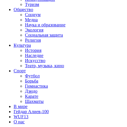
Туризм
Общество
Социум
Медиа
Наука и образование
Экология
Социальная защита
Религия
Культура
История
Наследие
Искусство
Театр, музыка, кино
Спорт
Футбол
Борьба
Гимнастика
Дзюдо
Карате
Шахматы
В мире
Гейдар Алиев-100
WUF13
О нас