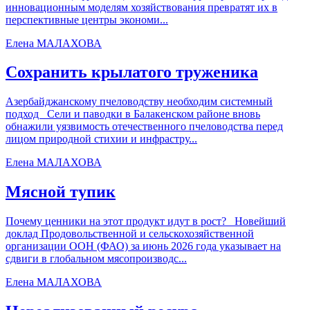
инновационным моделям хозяйствования превратят их в
перспективные центры экономи...
Елена МАЛАХОВА
Сохранить крылатого труженика
Азербайджанскому пчеловодству необходим системный
подход Сели и паводки в Балакенском районе вновь
обнажили уязвимость отечественного пчеловодства перед
лицом природной стихии и инфрастру...
Елена МАЛАХОВА
Мясной тупик
Почему ценники на этот продукт идут в рост? Новейший
доклад Продовольственной и сельскохозяйственной
организации ООН (ФАО) за июнь 2026 года указывает на
сдвиги в глобальном мясопроизводс...
Елена МАЛАХОВА