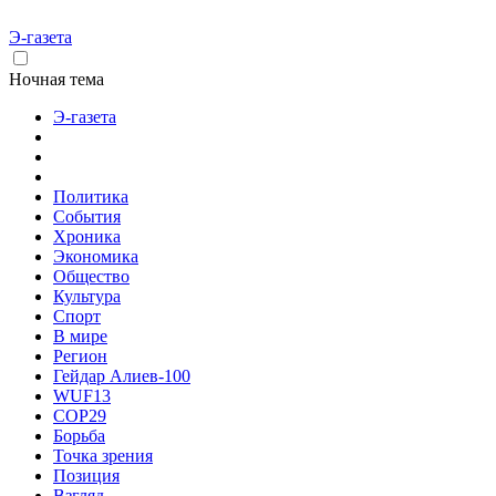
Э-газета
Ночная тема
Э-газета
Политика
События
Хроника
Экономика
Общество
Культура
Спорт
В мире
Регион
Гейдар Алиев-100
WUF13
COP29
Борьба
Точка зрения
Позиция
Взгляд