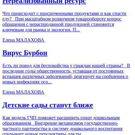
Нереализованный ресурс
Что происходит с просроченными продуктами и как спасти
еду? При масштабном розничном товарообороте вопрос
обращения с нераспроданной продукцией становится
ключевым для рынка и экологии. П...
Елена МАЛАХОВА
Вирус Бурбон
Есть ли повод для беспокойства у граждан нашей страны? В
последние годы общественность, уставшая от постоянных
вспышек различных заболеваний, реагирует на сообщения о
новых инфекциях осо...
Елена МАЛАХОВА
Детские сады станут ближе
Как модель ГЧП поможет расширить охват дошкольным
образованием Внедрение механизмов государственно-
частного партнерства в систему дошкольного воспитания
открывает новые перспективы для ты...