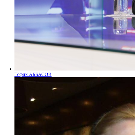
Тофик АББАСОВ