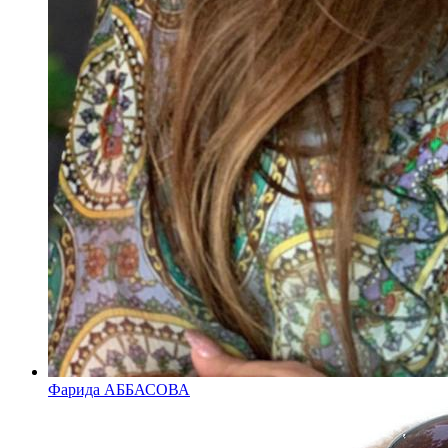
Фарида АББАСОВА