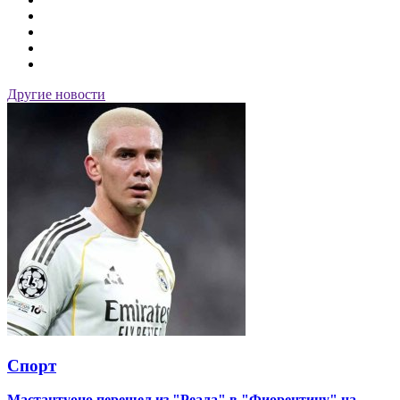
Другие новости
Спорт
Мастантуоно перешел из "Реала" в "Фиорентину" на