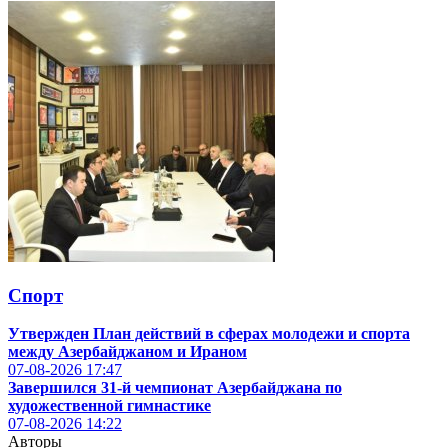
Спорт
Утвержден План действий в сферах молодежи и спорта
между Азербайджаном и Ираном
07-08-2026
17:47
Завершился 31-й чемпионат Азербайджана по
художественной гимнастике
07-08-2026
14:22
Авторы