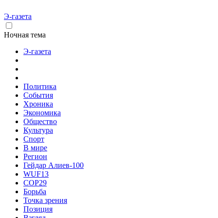
Э-газета
Ночная тема
Э-газета
Политика
События
Хроника
Экономика
Общество
Культура
Спорт
В мире
Регион
Гейдар Алиев-100
WUF13
COP29
Борьба
Точка зрения
Позиция
Взгляд