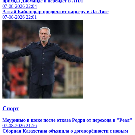
прихода Диоманде и перейдёт в АПЛ
07-08-2026
22:04
Алтай Байындыр продолжит карьеру в Ла Лиге
07-08-2026
22:01
Спорт
Моуринью в шоке после отказа Родри от перехода в "Реал"
07-08-2026
21:56
Сборная Казахстана объявила о договорённости с новым