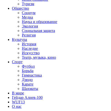
Туризм
Общество
Социум
Медиа
Наука и образование
Экология
Социальная защита
Религия
Культура
История
Наследие
Искусство
Театр, музыка, кино
Спорт
Футбол
Борьба
Гимнастика
Дзюдо
Карате
Шахматы
В мире
Гейдар Алиев-100
WUF13
О нас