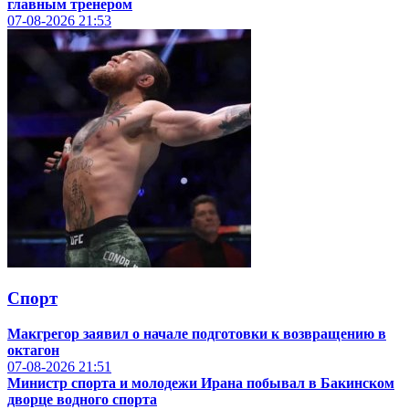
главным тренером
07-08-2026
21:53
Спорт
Макгрегор заявил о начале подготовки к возвращению в
октагон
07-08-2026
21:51
Министр спорта и молодежи Ирана побывал в Бакинском
дворце водного спорта