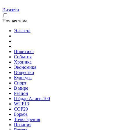
Э-газета
Ночная тема
Э-газета
Политика
События
Хроника
Экономика
Общество
Культура
Спорт
В мире
Регион
Гейдар Алиев-100
WUF13
COP29
Борьба
Точка зрения
Позиция
Взгляд