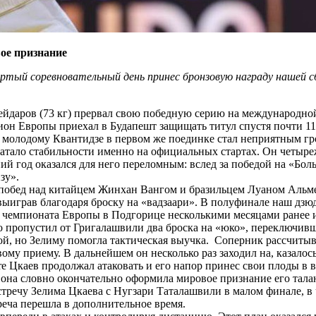
вое признание
ртый соревновательный день принес бронзовую награду нашей сб
йдаров (73 кг) прервал свою победную серию на международной
н Европы приехал в Будапешт защищать титул спустя почти 11 
ш молодому Квантидзе в первом же поединке стал неприятным 
 хватало стабильности именно на официальных стартах. Он четы
й год оказался для него переломным: вслед за победой на «Бол
зу».
 побед над китайцем Жинхан Вангом и бразильцем Луаном Альм
играв благодаря броску на «вадзаари». В полуфинале наш дзюд
е чемпионата Европы в Подгорице несколькими месяцами ранее 
 пропустил от Григалашвили два броска на «юко», переключивши
й, но Зелиму помогла тактическая выучка. Соперник рассчитыва
вому приему. В дальнейшем он несколько раз заходил на, казало
re Цкаев продолжал атаковать и его напор принес свои плоды в 
она словно окончательно оформила мировое признание его талант
тречу Зелима Цкаева с Нугзари Таталашвили в малом финале, в 
треча перешла в дополнительное время.