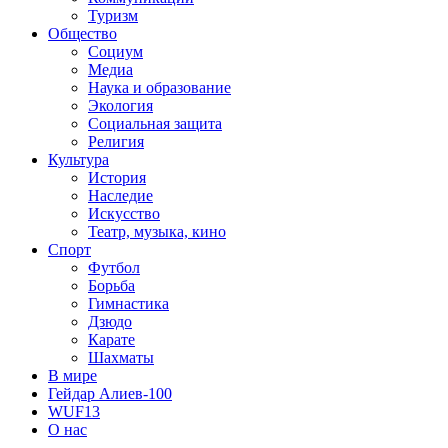
Туризм
Общество
Социум
Медиа
Наука и образование
Экология
Социальная защита
Религия
Культура
История
Наследие
Искусство
Театр, музыка, кино
Спорт
Футбол
Борьба
Гимнастика
Дзюдо
Карате
Шахматы
В мире
Гейдар Алиев-100
WUF13
О нас