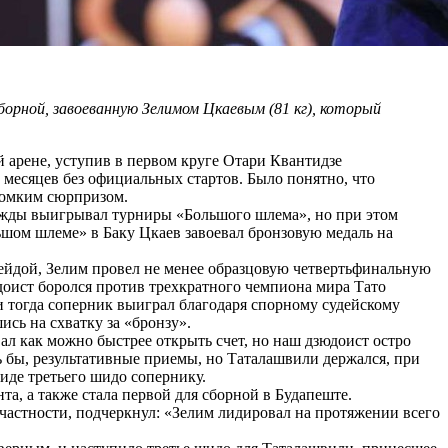
орной, завоеванную Зелимом Цкаевым (81 кг), который
 арене, уступив в первом круге Отари Квантидзе
месяцев без официальных стартов. Было понятно, что
громким сюрпризом.
режды выигрывал турниры «Большого шлема», но при этом
ьшом шлеме» в Баку Цкаев завоевал бронзовую медаль на
ейдой, Зелим провел не менее образцовую четвертьфинальную
оист боролся против трехкратного чемпиона мира Тато
и тогда соперник выиграл благодаря спорному судейскому
сь на схватку за «бронзу».
л как можно быстрее открыть счет, но наш дзюдоист остро
сь бы, результативные приемы, но Таталашвили держался, при
виде третьего шидо сопернику.
а, а также стала первой для сборной в Будапеште.
частности, подчеркнул: «Зелим лидировал на протяжении всего