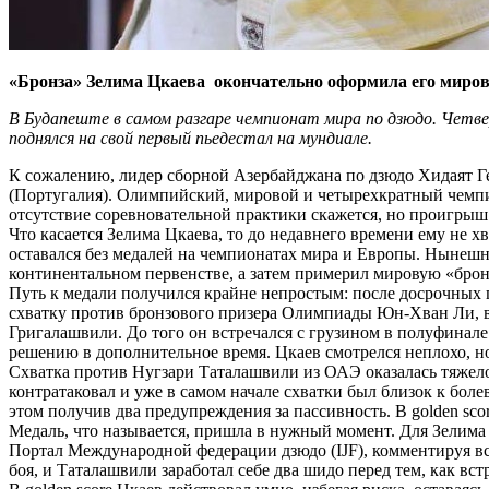
«Бронза» Зелима Цкаева окончательно оформила его миро
В Будапеште в самом разгаре чемпионат мира по дзюдо. Четве
поднялся на свой первый пьедестал на мундиале.
К сожалению, лидер сборной Азербайджана по дзюдо Хидаят Ге
(Португалия). Олимпийский, мировой и четырехкратный чемпио
отсутствие соревновательной практики скажется, но проигры
Что касается Зелима Цкаева, то до недавнего времени ему не
оставался без медалей на чемпионатах мира и Европы. Нынешни
континентальном первенстве, а затем примерил мировую «брон
Путь к медали получился крайне непростым: после досрочных
схватку против бронзового призера Олимпиады Юн-Хван Ли, вы
Григалашвили. До того он встречался с грузином в полуфинал
решению в дополнительное время. Цкаев смотрелся неплохо, но
Схватка против Нугзари Таталашвили из ОАЭ оказалась тяжело
контратаковал и уже в самом начале схватки был близок к боле
этом получив два предупреждения за пассивность. В golden sco
Медаль, что называется, пришла в нужный момент. Для Зелима 
Портал Международной федерации дзюдо (IJF), комментируя вс
боя, и Таталашвили заработал себе два шидо перед тем, как вс