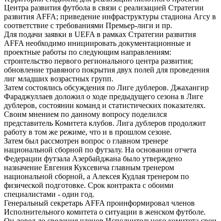
Центра развития футбола в связи с реализацией Стратегии
развития AFFA; приведение инфраструктуры стадиона Агсу в
соответствие с требованиями Премьер-лиги и пр.
Для подачи заявки в UEFA в рамках Стратегии развития
AFFA необходимо инициировать документационные и
проектные работы по следующим направлениям:
строительство первого регионального центра развития;
обновление травяного покрытия двух полей для проведения
лиг младших возрастных групп.
Затем состоялись обсуждения по Лиге дублеров. Джахангир
Фараджуллаев доложил о ходе предыдущего сезона в Лиге
дублеров, состоянии команд и статистических показателях.
Своим мнением по данному вопросу поделился
представитель Комитета клубов. Лига дублеров продолжит
работу в том же режиме, что и в прошлом сезоне.
Затем был рассмотрен вопрос о главном тренере
национальной сборной по футзалу. На основании отчета
Федерации футзала Азербайджана было утверждено
назначение Евгения Куксевича главным тренером
национальной сборной, а Алексея Кудлая тренером по
физической подготовке. Срок контракта с обоими
специалистами - один год.
Генеральный секретарь AFFA проинформировал членов
Исполнительного комитета о ситуации в женском футболе.
Он довел до сведения членов Исполнительного комитета свои