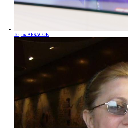
Тофик АББАСОВ