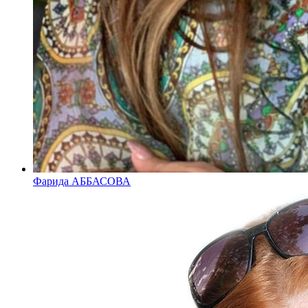
Фарида АББАСОВА