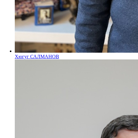
Хюгуг САЛМАНОВ