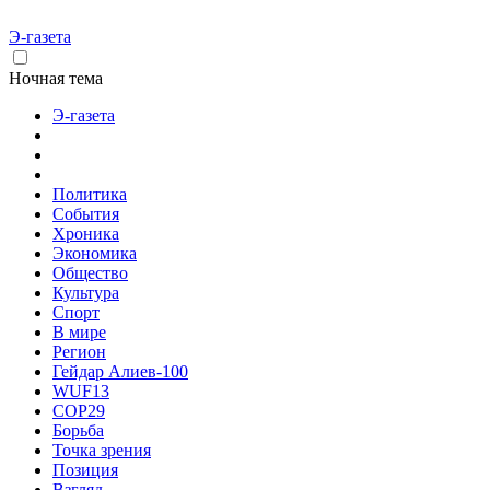
Э-газета
Ночная тема
Э-газета
Политика
События
Хроника
Экономика
Общество
Культура
Спорт
В мире
Регион
Гейдар Алиев-100
WUF13
COP29
Борьба
Точка зрения
Позиция
Взгляд