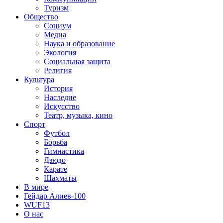
Туризм
Общество
Социум
Медиа
Наука и образование
Экология
Социальная защита
Религия
Культура
История
Наследие
Искусство
Театр, музыка, кино
Спорт
Футбол
Борьба
Гимнастика
Дзюдо
Карате
Шахматы
В мире
Гейдар Алиев-100
WUF13
О нас