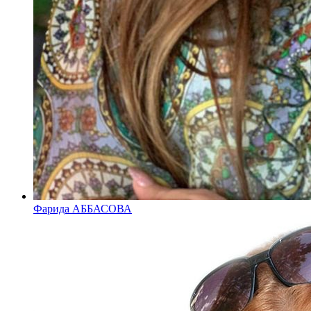
Фарида АББАСОВА