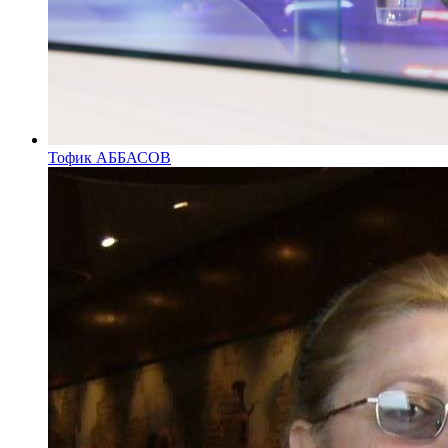
Тофик АББАСОВ