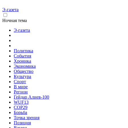
Э-газета
Ночная тема
Э-газета
Политика
События
Хроника
Экономика
Общество
Культура
Спорт
В мире
Регион
Гейдар Алиев-100
WUF13
COP29
Борьба
Точка зрения
Позиция
Взгляд