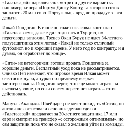
«Галатасарай» параллельно смотрит и другие варианты:
например, кипера «Порту» Диогу Кошту, за которого готов
заплатить 20 млн евро. Португальцы вряд ли продадут за эти
деньги.
Илкай Гюндоган. В июне он тоже согласовал контракт с
«Галатасараем», даже ездил отдыхать в Турцию, но
переговоры заглохли. Тренер Окан Бурук не ждет 34-летнего
полузащитника этим летом: «Илкай не только отличный
футболист, но и хороший парень. У него год по контракту, и я
думаю, он отработает до конца».
«Сити» не категоричен: готовы продать Гюндогана за
хорошие деньги. Бесплатный уход пока не рассматривается.
Однако Пеп намекает, что игровое время Илкая может
свестись к нулю, а турки по-прежнему всерьез
заинтересованы. Гюндоган верит, что еще может играть на
высшем уровне, но если совсем перестанет играть – готов
действовать.
Мануэль Аканджи. Швейцарец не хочет покидать «Сити», но
англичане согласовали основные детали сделки.
«Галатасарай» предлагает за 30-летнего защитника 17 млн
евро и смотрит на трансфер «с осторожным оптимизмом», но
сам защитник пока что не сказал о желании уйти из команды.