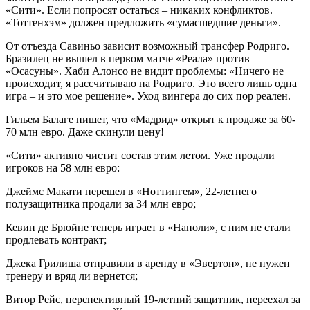
«Сити». Если попросят остаться – никаких конфликтов.
«Тоттенхэм» должен предложить «сумасшедшие деньги».
От отъезда Савиньо зависит возможный трансфер Родриго.
Бразилец не вышел в первом матче «Реала» против
«Осасуны». Хаби Алонсо не видит проблемы: «Ничего не
происходит, я рассчитываю на Родриго. Это всего лишь одна
игра – и это мое решение». Уход вингера до сих пор реален.
Гильем Балаге пишет, что «Мадрид» открыт к продаже за 60-
70 млн евро. Даже скинули цену!
«Сити» активно чистит состав этим летом. Уже продали
игроков на 58 млн евро:
Джеймс Макати перешел в «Ноттингем», 22-летнего
полузащитника продали за 34 млн евро;
Кевин де Брюйне теперь играет в «Наполи», с ним не стали
продлевать контракт;
Джека Грилиша отправили в аренду в «Эвертон», не нужен
тренеру и вряд ли вернется;
Витор Рейс, перспективный 19-летний защитник, переехал за