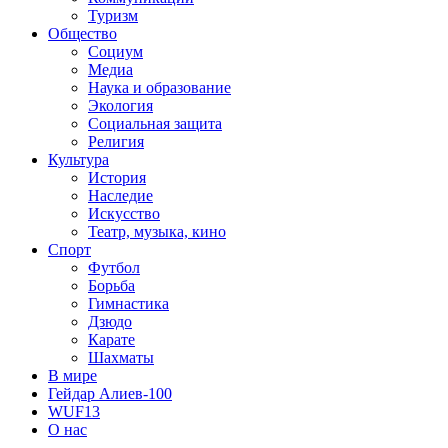
Туризм
Общество
Социум
Медиа
Наука и образование
Экология
Социальная защита
Религия
Культура
История
Наследие
Искусство
Театр, музыка, кино
Спорт
Футбол
Борьба
Гимнастика
Дзюдо
Карате
Шахматы
В мире
Гейдар Алиев-100
WUF13
О нас