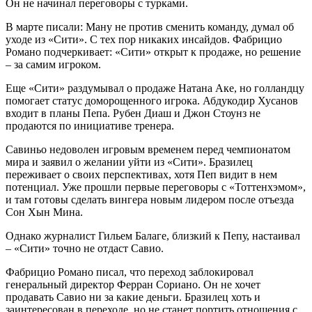
Он не начинал переговоры с турками.
В марте писали: Ману не против сменить команду, думал об
уходе из «Сити». С тех пор никаких инсайдов. Фабрицио
Романо подчеркивает: «Сити» открыт к продаже, но решение
– за самим игроком.
Еще «Сити» раздумывал о продаже Натана Аке, но голландцу
помогает статус доморощенного игрока. Абдукодир Хусанов
входит в планы Пепа. Рубен Диаш и Джон Стоунз не
продаются по инициативе тренера.
Савиньо недоволен игровым временем перед чемпионатом
мира и заявил о желании уйти из «Сити». Бразилец
переживает о своих перспективах, хотя Пеп видит в нем
потенциал. Уже прошли первые переговоры с «Тоттенхэмом»,
и там готовы сделать вингера новым лидером после отъезда
Сон Хын Мина.
Однако журналист Гильем Балаге, близкий к Пепу, настаивал
– «Сити» точно не отдаст Савио.
Фабрицио Романо писал, что переход заблокировал
генеральный директор Ферран Сориано. Он не хочет
продавать Савио ни за какие деньги. Бразилец хоть и
заинтересован в переходе, но не станет портить отношения с