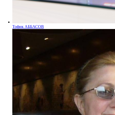
Тофик АББАСОВ