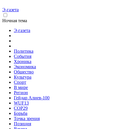
Э-газета
Ночная тема
Э-газета
Политика
События
Хроника
Экономика
Общество
Культура
Спорт
В мире
Регион
Гейдар Алиев-100
WUF13
COP29
Борьба
Точка зрения
Позиция
Взгляд