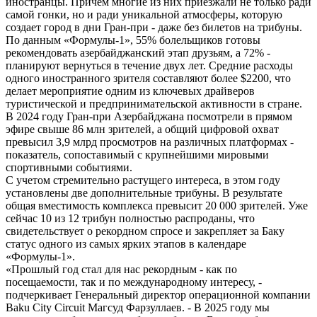
иностранцы. Причем многие из них приезжали не только ради
самой гонки, но и ради уникальной атмосферы, которую
создает город в дни Гран-при - даже без билетов на трибуны.
По данным «Формулы-1», 55% болельщиков готовы
рекомендовать азербайджанский этап друзьям, а 72% -
планируют вернуться в течение двух лет. Средние расходы
одного иностранного зрителя составляют более $2200, что
делает мероприятие одним из ключевых драйверов
туристической и предпринимательской активности в стране.
В 2024 году Гран-при Азербайджана посмотрели в прямом
эфире свыше 86 млн зрителей, а общий цифровой охват
превысил 3,9 млрд просмотров на различных платформах -
показатель, сопоставимый с крупнейшими мировыми
спортивными событиями.
С учетом стремительно растущего интереса, в этом году
установлены две дополнительные трибуны. В результате
общая вместимость комплекса превысит 20 000 зрителей. Уже
сейчас 10 из 12 трибун полностью распроданы, что
свидетельствует о рекордном спросе и закрепляет за Баку
статус одного из самых ярких этапов в календаре
«Формулы-1».
«Прошлый год стал для нас рекордным - как по
посещаемости, так и по международному интересу, -
подчеркивает Генеральный директор операционной компании
Baku City Circuit Магсуд Фарзуллаев. - В 2025 году мы