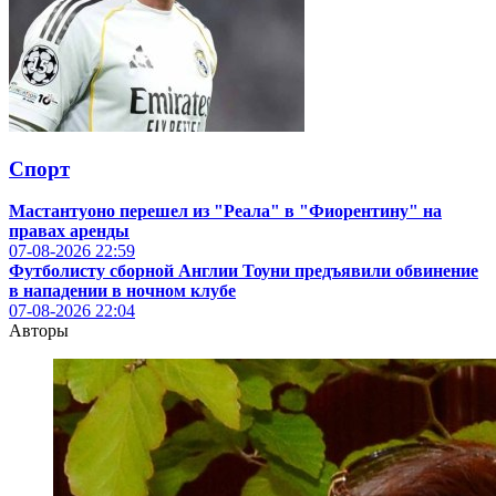
Спорт
Мастантуоно перешел из "Реала" в "Фиорентину" на
правах аренды
07-08-2026
22:59
Футболисту сборной Англии Тоуни предъявили обвинение
в нападении в ночном клубе
07-08-2026
22:04
Авторы