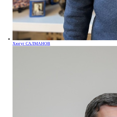
Хюгуг САЛМАНОВ