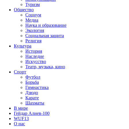
Туризм
Общество
Социум
Медиа
Наука и образование
Экология
Социальная защита
Религия
Культура
История
Наследие
Искусство
Театр, музыка, кино
Спорт
Футбол
Борьба
Гимнастика
Дзюдо
Карате
Шахматы
В мире
Гейдар Алиев-100
WUF13
О нас