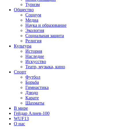
Туризм
Общество
Социум
Медиа
Наука и образование
Экология
Социальная защита
Религия
Культура
История
Наследие
Искусство
Театр, музыка, кино
Спорт
Футбол
Борьба
Гимнастика
Дзюдо
Карате
Шахматы
В мире
Гейдар Алиев-100
WUF13
О нас