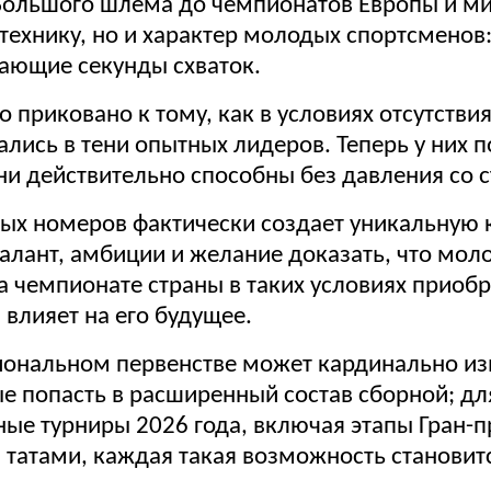
 Большого шлема до чемпионатов Европы и ми
 технику, но и характер молодых спортсменов
шающие секунды схваток.
 приковано к тому, как в условиях отсутстви
ались в тени опытных лидеров. Теперь у них 
они действительно способны без давления со 
рвых номеров фактически создает уникальную
талант, амбиции и желание доказать, что мол
 чемпионате страны в таких условиях приобре
 влияет на его будущее.
циональном первенстве может кардинально 
е попасть в расширенный состав сборной; для
ые турниры 2026 года, включая этапы Гран-
м татами, каждая такая возможность станов