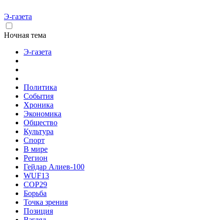
Э-газета
Ночная тема
Э-газета
Политика
События
Хроника
Экономика
Общество
Культура
Спорт
В мире
Регион
Гейдар Алиев-100
WUF13
COP29
Борьба
Точка зрения
Позиция
Взгляд