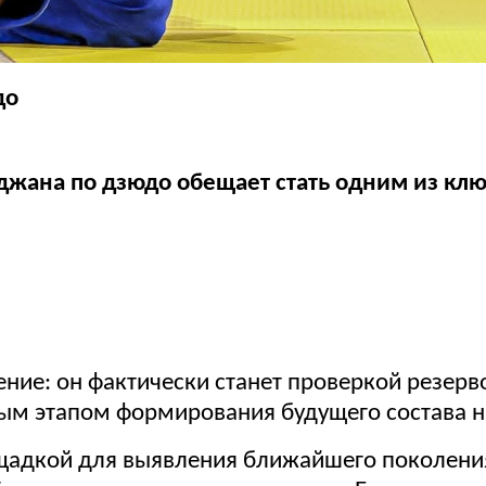
до
джана по дзюдо обещает стать одним из кл
чение: он фактически станет проверкой резе
ым этапом формирования будущего состава 
адкой для выявления ближайшего поколения 