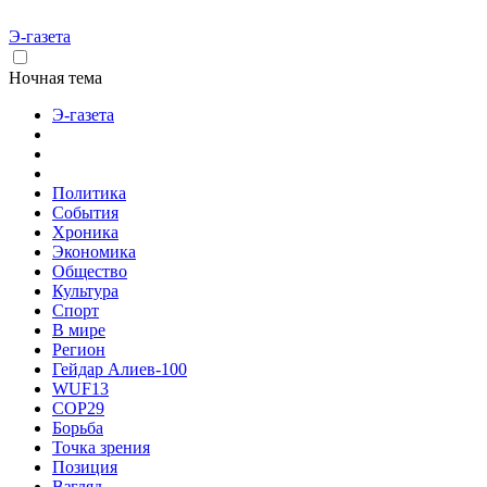
Э-газета
Ночная тема
Э-газета
Политика
События
Хроника
Экономика
Общество
Культура
Спорт
В мире
Регион
Гейдар Алиев-100
WUF13
COP29
Борьба
Точка зрения
Позиция
Взгляд