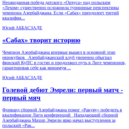
Неожиданная победа датского «Орхуса» над польским
«Лехом» существенно осложнила турнирные перспективы
чемпиона Азербайджана. Если «Сабах» преодолеет третий
квалифик...
Юсиф АББАСЗАДЕ
«Сабах» творит историю
Чемпион Азербайджана впервые вышел в основной этап
еврокубков Азербайджанский клуб уверенно обыграл
финский КуПС в гостях и продолжил путь в Лиге чемпионов,
гарантировав себе как минимум ...
Юсиф АББАСЗАДЕ
Голевой дебют Эмрели: первый матч -
первый мяч
Форвард сборной Азербайджана помог «Ракуву» победить в
квалификации Лиги конференций Нападающий сборной
Азербайджана Махир Эмрели ярко начал выступления за
польский «Рак...