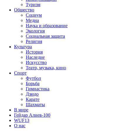
Туризм
Общество
Социум
Медиа
Наука и образование
Экология
Социальная защита
Религия
Культура
История
Наследие
Искусство
Театр, музыка, кино
Спорт
Футбол
Борьба
Гимнастика
Дзюдо
Карате
Шахматы
В мире
Гейдар Алиев-100
WUF13
О нас