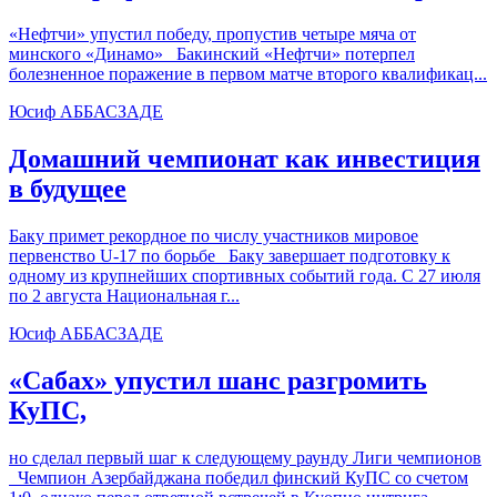
«Нефтчи» упустил победу, пропустив четыре мяча от
минского «Динамо» Бакинский «Нефтчи» потерпел
болезненное поражение в первом матче второго квалификац...
Юсиф АББАСЗАДЕ
Домашний чемпионат как инвестиция
в будущее
Баку примет рекордное по числу участников мировое
первенство U-17 по борьбе Баку завершает подготовку к
одному из крупнейших спортивных событий года. С 27 июля
по 2 августа Национальная г...
Юсиф АББАСЗАДЕ
«Сабах» упустил шанс разгромить
КуПС,
но сделал первый шаг к следующему раунду Лиги чемпионов
Чемпион Азербайджана победил финский КуПС со счетом