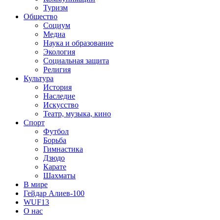
Туризм
Общество
Социум
Медиа
Наука и образование
Экология
Социальная защита
Религия
Культура
История
Наследие
Искусство
Театр, музыка, кино
Спорт
Футбол
Борьба
Гимнастика
Дзюдо
Карате
Шахматы
В мире
Гейдар Алиев-100
WUF13
О нас