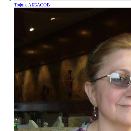
Тофик АББАСОВ