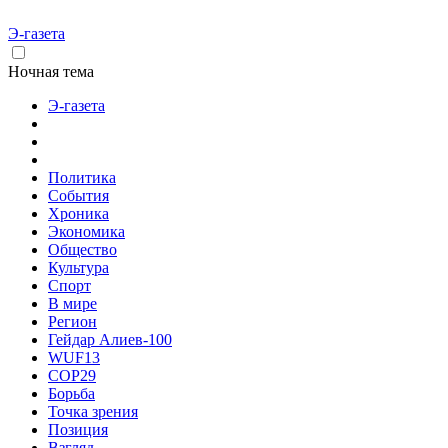
Э-газета
Ночная тема
Э-газета
Политика
События
Хроника
Экономика
Общество
Культура
Спорт
В мире
Регион
Гейдар Алиев-100
WUF13
COP29
Борьба
Точка зрения
Позиция
Взгляд