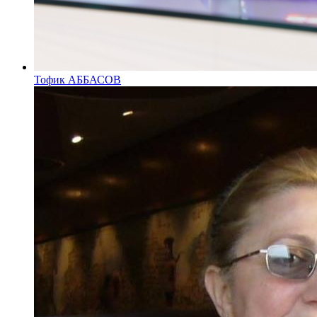
Тофик АББАСОВ