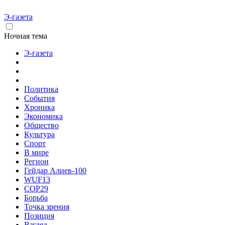
Э-газета
Ночная тема
Э-газета
Политика
События
Хроника
Экономика
Общество
Культура
Спорт
В мире
Регион
Гейдар Алиев-100
WUF13
COP29
Борьба
Точка зрения
Позиция
Взгляд