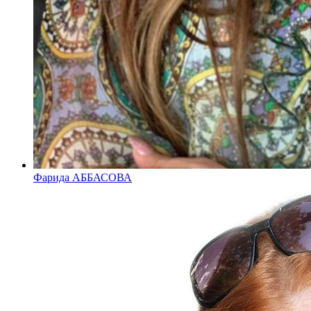
Фарида АББАСОВА