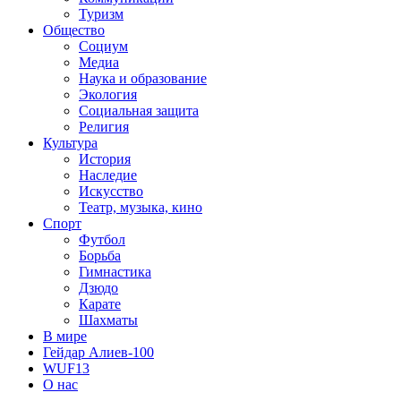
Туризм
Общество
Социум
Медиа
Наука и образование
Экология
Социальная защита
Религия
Культура
История
Наследие
Искусство
Театр, музыка, кино
Спорт
Футбол
Борьба
Гимнастика
Дзюдо
Карате
Шахматы
В мире
Гейдар Алиев-100
WUF13
О нас