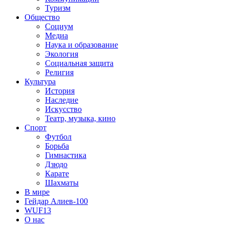
Туризм
Общество
Социум
Медиа
Наука и образование
Экология
Социальная защита
Религия
Культура
История
Наследие
Искусство
Театр, музыка, кино
Спорт
Футбол
Борьба
Гимнастика
Дзюдо
Карате
Шахматы
В мире
Гейдар Алиев-100
WUF13
О нас