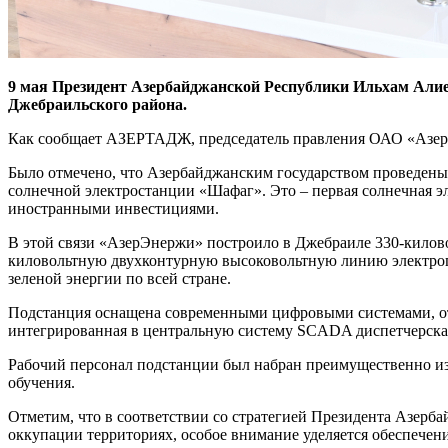
9 мая Президент Азербайджанской Республики Ильхам Али
Джебраильского района.
Как сообщает АЗЕРТАДЖ, председатель правления ОАО «АзерЭн
Было отмечено, что Азербайджанским государством проведены
солнечной электростанции «Шафаг». Это – первая солнечная 
иностранными инвестициями.
В этой связи «АзерЭнержи» построило в Джебраиле 330-килов
киловольтную двухконтурную высоковольтную линию электропе
зеленой энергии по всей стране.
Подстанция оснащена современными цифровыми системами, от
интегрированная в центральную систему SCADA диспетчерска
Рабочий персонал подстанции был набран преимущественно из
обучения.
Отметим, что в соответствии со стратегией Президента Азерб
оккупации территориях, особое внимание уделяется обеспечен