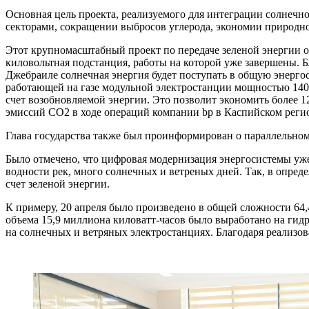
Основная цель проекта, реализуемого для интеграции солнечн
секторами, сокращении выбросов углерода, экономии природно
Этот крупномасштабный проект по передаче зеленой энергии ос
киловольтная подстанция, работы на которой уже завершены. Б
Джебраиле солнечная энергия будет поступать в общую энергос
работающей на газе модульной электростанции мощностью 140 
счет возобновляемой энергии. Это позволит экономить более 1
эмиссий CO2 в ходе операций компании bp в Каспийском регио
Глава государства также был проинформирован о параллельном
Было отмечено, что цифровая модернизация энергосистемы уже 
водности рек, много солнечных и ветреных дней. Так, в опред
счет зеленой энергии.
К примеру, 20 апреля было произведено в общей сложности 64,
объема 15,9 миллиона киловатт-часов было выработано на гид
на солнечных и ветряных электростанциях. Благодаря реализов