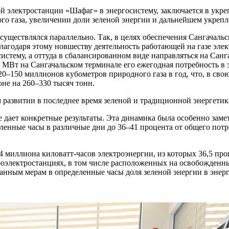
ой электростанции «Шафаг» в энергосистему, заключается в укр
го газа, увеличении доли зеленой энергии и дальнейшем укрепл
уществлялся параллельно. Так, в целях обеспечения Сангачальс
лагодаря этому новшеству деятельность работающей на газе элек
истему, а оттуда в сбалансированном виде направляться на Сан
МВт на Сангачальском терминале его ежегодная потребность в э
20–150 миллионов кубометров природного газа в год, что, в св
не на 260–330 тысяч тонн.
 развитии в последнее время зеленой и традиционной энергетик
дает конкретные результаты. Эта динамика была особенно замет
еленные часы в различные дни до 36–41 процента от общего пот
4 миллиона киловатт-часов электроэнергии, из которых 36,5 пр
роэлектростанциях, в том числе расположенных на освобожденны
анным мерам в определенные часы доля зеленой энергии в энерг