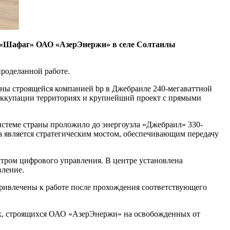
и «Шафаг» ОАО «АзерЭнержи» в селе Солтанлы
роделанной работе.
ны строящейся компанией bp в Джебраиле 240-мегаваттной
оккупации территориях и крупнейший проект с прямыми
стеме страны проложило до энергоузла «Джебраил» 330-
 является стратегическим мостом, обеспечивающим передачу
ром цифрового управления. В центре установлена
ление.
ривлечены к работе после прохождения соответствующего
тах, строящихся ОАО «АзерЭнержи» на освобожденных от