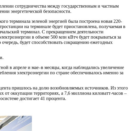
еплении сотрудничества между государственным и частным
ении энергетической безопасности.
кого терминала зеленой энергией была построена новая 220-
тростанции на терминале будет приостановлена, получаемая в
гачальский терминал. С прекращением деятельности
лектроэнергии в объеме 500 млн кВтч будет покрываться за
ою очередь, будет способствовать сокращению ежегодных
и.
ной в апреле и мае–в месяцы, когда наблюдались увеличение
ребления электроэнергии по стране обеспечивалось именно за
оцента пришлось на долю возобновляемых источников. Из этого
х от оккупации территориях, а 7,6 миллиона киловатт-часов –
осистеме достигает 41 процента.