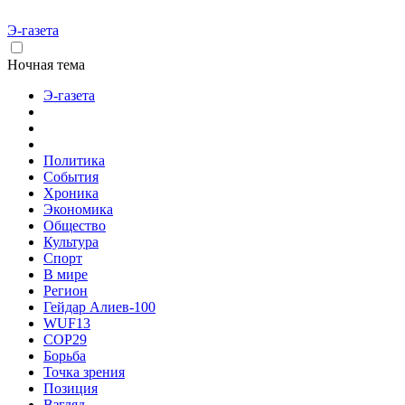
Э-газета
Ночная тема
Э-газета
Политика
События
Хроника
Экономика
Общество
Культура
Спорт
В мире
Регион
Гейдар Алиев-100
WUF13
COP29
Борьба
Точка зрения
Позиция
Взгляд