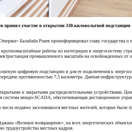
ев принял участие в открытии 330-киловольтной подстанци
ержи» Балабаба Рзаев проинформировал главу государства о п
 крупномасштабные работы по интеграции в энергосистему стра
электростанция промышленного масштаба на освобожденных от 
ольтную цифровую подстанцию и для ее подключения к энергоси
редачи протяженностью 7,5 километра. Данная инфраструктура
крытыми и закрытыми распределительными устройствами, Цент
я система микро-SCADA, обеспечивающая дистанционное управ
 числа недавно заселившихся местных жителей, которые были п
айджана «Великое возвращение», на всех энергетических объек
ию трудоустройства местных кадров.