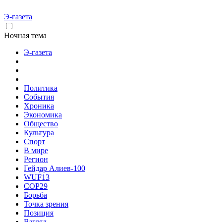
Э-газета
Ночная тема
Э-газета
Политика
События
Хроника
Экономика
Общество
Культура
Спорт
В мире
Регион
Гейдар Алиев-100
WUF13
COP29
Борьба
Точка зрения
Позиция
Взгляд