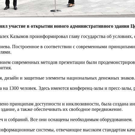
ял участие в открытии нового административного здания Це
Талех Казымов проинформировал главу государства об условиях, 
иева. Построенное в соответствии с современными принципами 
лями.
ванием современных методов презентации были продемонстриров
вития.
ия, дизайн и защитные элементы национальных денежных знаков
на на 1300 человек. Здесь имеются конференц-залы и пресс-залы
лено принципам доступности и инклюзивности, была создана и
здание, а также обеспечивать их свободное передвижение.
ч и собраний. Все они оснащены необходимым оборудованием.
информационные системы, отвечающие высоким стандартам качес