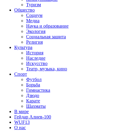
Туризм
Общество
Социум
Медиа
Наука и образование
Экология
Социальная защита
Религия
Культура
История
Наследие
Искусство
Театр, музыка, кино
Спорт
Футбол
Борьба
Гимнастика
Дзюдо
Карате
Шахматы
В мире
Гейдар Алиев-100
WUF13
О нас