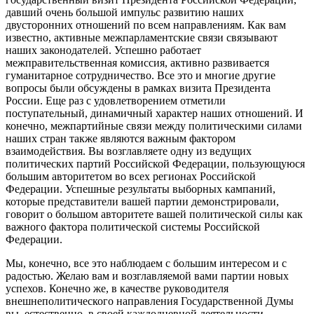
давший очень большой импульс развитию наших
двусторонних отношений по всем направлениям. Как вам
известно, активные межпарламентские связи связывают
наших законодателей. Успешно работает
межправительственная комиссия, активно развивается
гуманитарное сотрудничество. Все это и многие другие
вопросы были обсуждены в рамках визита Президента
России. Еще раз с удовлетворением отметили
поступательный, динамичный характер наших отношений. И
конечно, межпартийные связи между политическими силами
наших стран также являются важным фактором
взаимодействия. Вы возглавляете одну из ведущих
политических партий Российской Федерации, пользующуюся
большим авторитетом во всех регионах Российской
Федерации. Успешные результаты выборных кампаний,
которые представители вашей партии демонстрировали,
говорит о большом авторитете вашей политической силы как
важного фактора политической системы Российской
Федерации.
Мы, конечно, все это наблюдаем с большим интересом и с
радостью. Желаю вам и возглавляемой вами партии новых
успехов. Конечно же, в качестве руководителя
внешнеполитического направления Государственной Думы
вы, естественно, в своей каждодневной деятельности