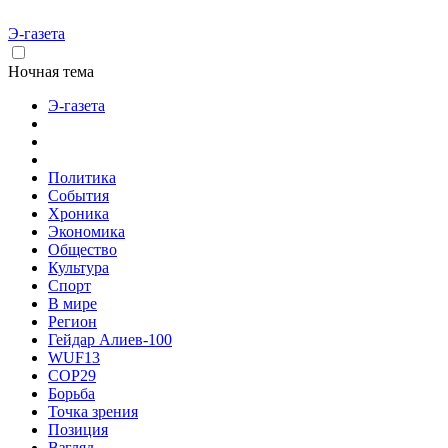
Э-газета
Ночная тема
Э-газета
Политика
События
Хроника
Экономика
Общество
Культура
Спорт
В мире
Регион
Гейдар Алиев-100
WUF13
COP29
Борьба
Точка зрения
Позиция
Взгляд