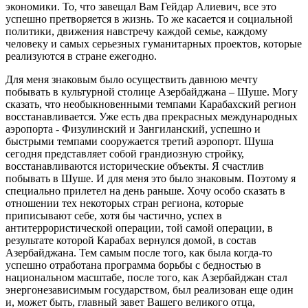
экономики. То, что завещал Вам Гейдар Алиевич, все это
успешно претворяется в жизнь. То же касается и социальной
политики, движения навстречу каждой семье, каждому
человеку и самых серьезных гуманитарных проектов, которые
реализуются в стране ежегодно.
Для меня знаковым было осуществить давнюю мечту
побывать в культурной столице Азербайджана – Шуше. Могу
сказать, что необыкновенными темпами Карабахский регион
восстанавливается. Уже есть два прекрасных международных
аэропорта - Физулинский и Зангиланский, успешно и
быстрыми темпами сооружается третий аэропорт. Шуша
сегодня представляет собой грандиозную стройку,
восстанавливаются исторические объекты. Я счастлив
побывать в Шуше. И для меня это было знаковым. Поэтому я
специально прилетел на день раньше. Хочу особо сказать в
отношении тех некоторых стран региона, которые
приписывают себе, хотя бы частично, успех в
антитеррористической операции, той самой операции, в
результате которой Карабах вернулся домой, в состав
Азербайджана. Тем самым после того, как была когда-то
успешно отработана программа борьбы с бедностью в
национальном масштабе, после того, как Азербайджан стал
энергонезависимым государством, был реализован еще один
и, может быть, главный завет Вашего великого отца,