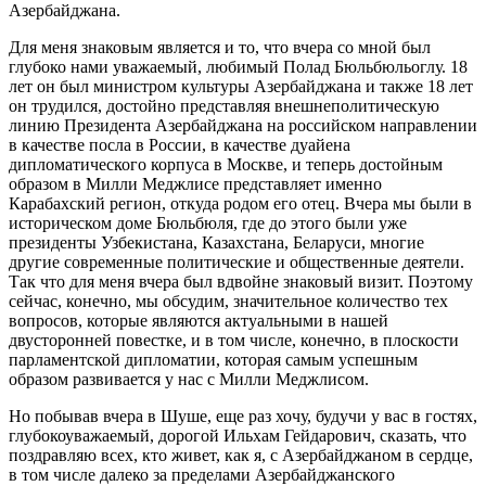
Азербайджана.
Для меня знаковым является и то, что вчера со мной был
глубоко нами уважаемый, любимый Полад Бюльбюльоглу. 18
лет он был министром культуры Азербайджана и также 18 лет
он трудился, достойно представляя внешнеполитическую
линию Президента Азербайджана на российском направлении
в качестве посла в России, в качестве дуайена
дипломатического корпуса в Москве, и теперь достойным
образом в Милли Меджлисе представляет именно
Карабахский регион, откуда родом его отец. Вчера мы были в
историческом доме Бюльбюля, где до этого были уже
президенты Узбекистана, Казахстана, Беларуси, многие
другие современные политические и общественные деятели.
Так что для меня вчера был вдвойне знаковый визит. Поэтому
сейчас, конечно, мы обсудим, значительное количество тех
вопросов, которые являются актуальными в нашей
двусторонней повестке, и в том числе, конечно, в плоскости
парламентской дипломатии, которая самым успешным
образом развивается у нас с Милли Меджлисом.
Но побывав вчера в Шуше, еще раз хочу, будучи у вас в гостях,
глубокоуважаемый, дорогой Ильхам Гейдарович, сказать, что
поздравляю всех, кто живет, как я, с Азербайджаном в сердце,
в том числе далеко за пределами Азербайджанского