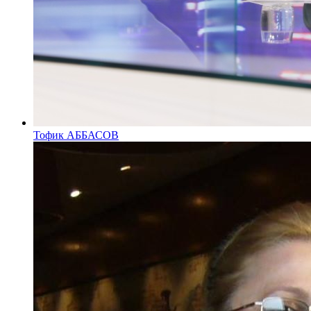
Тофик АББАСОВ