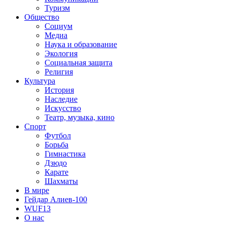
Туризм
Общество
Социум
Медиа
Наука и образование
Экология
Социальная защита
Религия
Культура
История
Наследие
Искусство
Театр, музыка, кино
Спорт
Футбол
Борьба
Гимнастика
Дзюдо
Карате
Шахматы
В мире
Гейдар Алиев-100
WUF13
О нас