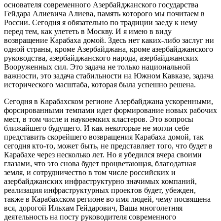
основателя современного Азербайджанского государства
Гейдара Алиевича Алиева, память которого мы почитаем в
России. Сегодня я обязательно по традиции заеду к нему
перед тем, как улететь в Москву. И я имею в виду
возвращение Карабаха домой. Здесь нет каких-либо заслуг ни
одной страны, кроме Азербайджана, кроме азербайджанского
руководства, азербайджанского народа, азербайджанских
Вооруженных сил. Это задача не только национальной
важности, это задача стабильности на Южном Кавказе, задача
исторического масштаба, которая была успешно решена.
Сегодня в Карабахском регионе Азербайджана ускоренными,
форсированными темпами идет формирование новых рабочих
мест, в том числе и наукоемких кластеров. Это вопросы
ближайшего будущего. И как некоторые не могли себе
представить скорейшего возвращения Карабаха домой, так
сегодня кто-то, может быть, не представляет того, что будет в
Карабахе через несколько лет. Но я убедился вчера своими
глазами, что это снова будет процветающая, благодатная
земля, и сотрудничество в том числе российских и
азербайджанских инфраструктурно значимых компаний,
реализация инфраструктурных проектов будет, убежден,
также в Карабахском регионе во имя людей, чему посвящена
вся, дорогой Ильхам Гейдарович, Ваша многолетняя
деятельность на посту руководителя современного