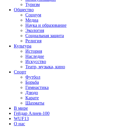
Туризм
Общество
Социум
Медиа
Наука и образование
Экология
Социальная защита
Религия
Культура
История
Наследие
Искусство
Театр, музыка, кино
Спорт
Футбол
Борьба
Гимнастика
Дзюдо
Карате
Шахматы
В мире
Гейдар Алиев-100
WUF13
О нас