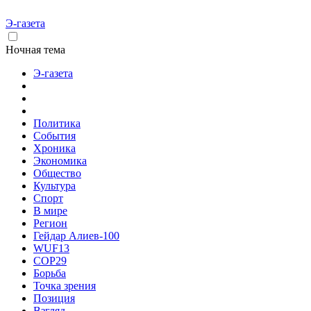
Э-газета
Ночная тема
Э-газета
Политика
События
Хроника
Экономика
Общество
Культура
Спорт
В мире
Регион
Гейдар Алиев-100
WUF13
COP29
Борьба
Точка зрения
Позиция
Взгляд