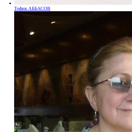
Тофик АББАСОВ