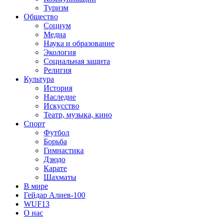
Туризм
Общество
Социум
Медиа
Наука и образование
Экология
Социальная защита
Религия
Культура
История
Наследие
Искусство
Театр, музыка, кино
Спорт
Футбол
Борьба
Гимнастика
Дзюдо
Карате
Шахматы
В мире
Гейдар Алиев-100
WUF13
О нас