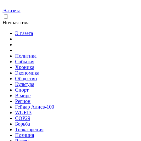
Э-газета
Ночная тема
Э-газета
Политика
События
Хроника
Экономика
Общество
Культура
Спорт
В мире
Регион
Гейдар Алиев-100
WUF13
COP29
Борьба
Точка зрения
Позиция
Взгляд