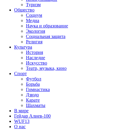
Туризм
Общество
Социум
Медиа
Наука и образование
Экология
Социальная защита
Религия
Культура
История
Наследие
Искусство
Театр, музыка, кино
Спорт
Футбол
Борьба
Гимнастика
Дзюдо
Карате
Шахматы
В мире
Гейдар Алиев-100
WUF13
О нас