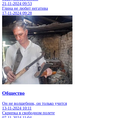
21-11-2024
09:53
Глина не любит негатива
17-11-2024
09:28
Общество
Он не волшебник, он только учится
13-11-2024
10:11
Скрипка в свободном полете
07-11-2024
11:04