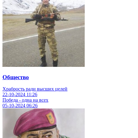
Общество
Храбрость ради высших целей
22-10-2024
11:26
Победа - одна на всех
05-10-2024
06:26