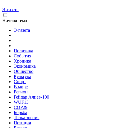
Э-газета
Ночная тема
Э-газета
Политика
События
Хроника
Экономика
Общество
Культура
Спорт
В мире
Регион
Гейдар Алиев-100
WUF13
COP29
Борьба
Точка зрения
Позиция
Взгляд