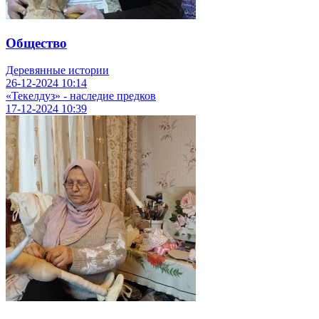
Общество
Деревянные истории
26-12-2024
10:14
«Текелдуз» - наследие предков
17-12-2024
10:39