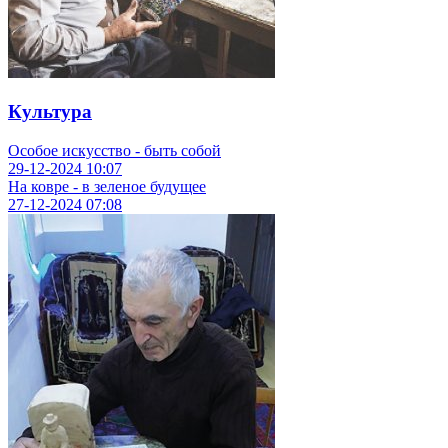
Культура
Особое искусство - быть собой
29-12-2024
10:07
На ковре - в зеленое будущее
27-12-2024
07:08