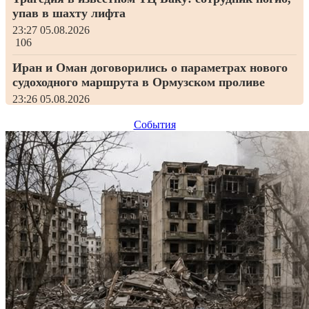
упав в шахту лифта
23:27
05.08.2026
106
Иран и Оман договорились о параметрах нового
судоходного маршрута в Ормузском проливе
23:26
05.08.2026
113
События
Азербайджанские таэквондисты завоевали 22
медали в Батуми
23:26
05.08.2026
115
ООН прогнозирует нехватку еду для 50 млн
человек в мире из-за Эль-Ниньо
23:25
05.08.2026
115
«Сабах» уступил «Орхусу» в первом матче
квалификации Лиги чемпионов
23:24
05.08.2026