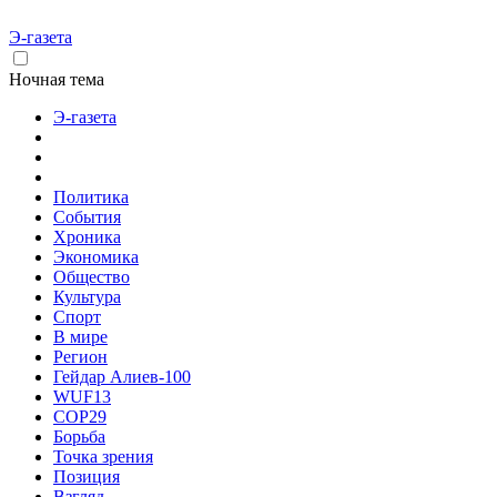
Э-газета
Ночная тема
Э-газета
Политика
События
Хроника
Экономика
Общество
Культура
Спорт
В мире
Регион
Гейдар Алиев-100
WUF13
COP29
Борьба
Точка зрения
Позиция
Взгляд