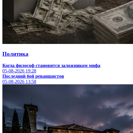
Хикмет Гаджиев заявил об искажении своих слов
в турецкой газете
20:01
05.08.2026
137
Когда философ становится заложником мифа
19:28
05.08.2026
145
Политика
Больше
Когда философ становится заложником мифа
05-08-2026
19:28
Последний бой реваншистов
05-08-2026
13:58