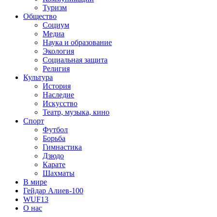
Туризм
Общество
Социум
Медиа
Наука и образование
Экология
Социальная защита
Религия
Культура
История
Наследие
Искусство
Театр, музыка, кино
Спорт
Футбол
Борьба
Гимнастика
Дзюдо
Карате
Шахматы
В мире
Гейдар Алиев-100
WUF13
О нас