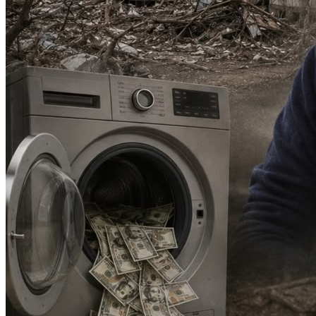
169
Состоялось заседание Организационного
комитета по подготовке к чемпионатам мира
FIFA U-15 и U-20
23:21
05.08.2026
103
Работа в жару: на севере Кипра запретили труд
при высокой температуре
23:21
05.08.2026
113
Оценена подготовка сборной Азербайджана по
волейболу к чемпионату Европы
23:20
05.08.2026
109
Госагентство автодорог: Ремонтируются улицы и
проспекты всех административных районов Баку
23:18
05.08.2026
115