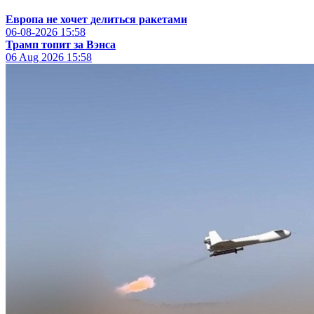
Европа не хочет делиться ракетами
06-08-2026
15:58
Трамп топит за Вэнса
06 Aug 2026
15:58