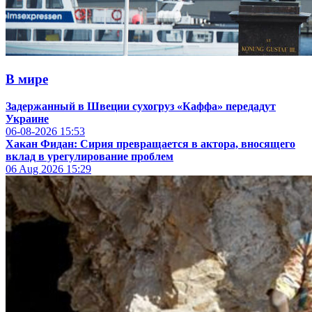
В мире
Задержанный в Швеции сухогруз «Каффа» передадут
Украине
06-08-2026
15:53
Хакан Фидан: Сирия превращается в актора, вносящего
вклад в урегулирование проблем
06 Aug 2026
15:29