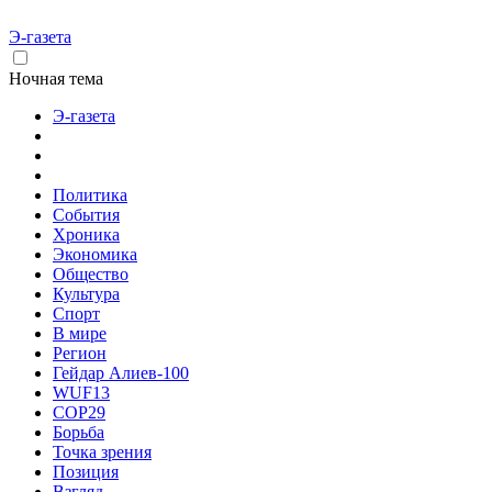
Э-газета
Ночная тема
Э-газета
Политика
События
Хроника
Экономика
Общество
Культура
Спорт
В мире
Регион
Гейдар Алиев-100
WUF13
COP29
Борьба
Точка зрения
Позиция
Взгляд