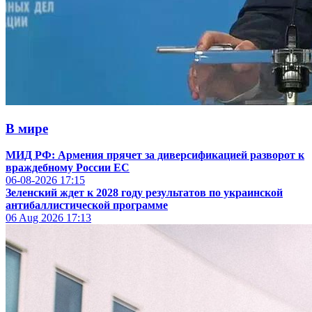
В мире
МИД РФ: Армения прячет за диверсификацией разворот к
враждебному России ЕС
06-08-2026
17:15
Зеленский ждет к 2028 году результатов по украинской
антибаллистической программе
06 Aug 2026
17:13