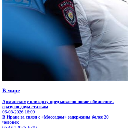
В мире
Армянскому олигарху предъявлено новое обвинение -
сразу по двум статьям
06-08-2026
16:09
В Иране за связи с «Моссадом» задержаны более 20
человек
06 Aug 2026
16:02