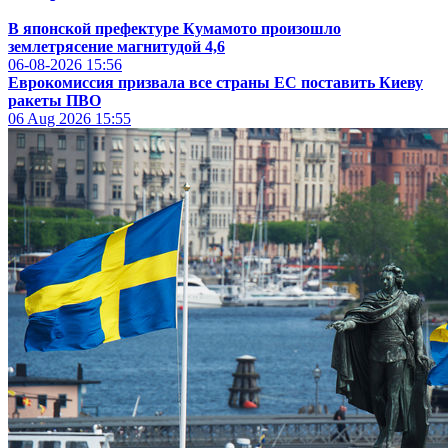
В японской префектуре Кумамото произошло
землетрясение магнитудой 4,6
06-08-2026
15:56
Еврокомиссия призвала все страны ЕС поставить Киеву
ракеты ПВО
06 Aug 2026
15:55