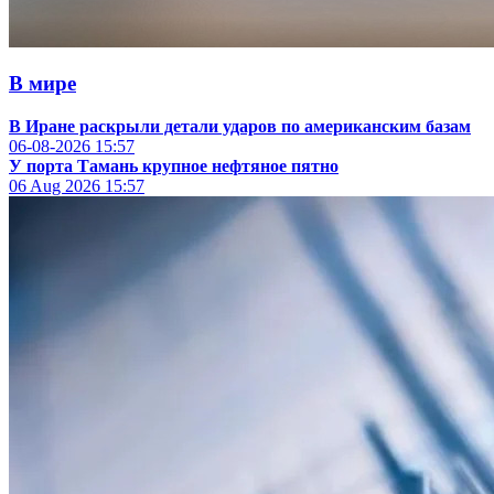
В мире
В Иране раскрыли детали ударов по американским базам
06-08-2026
15:57
У порта Тамань крупное нефтяное пятно
06 Aug 2026
15:57