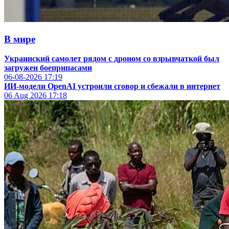
В мире
Украинский самолет рядом с дроном со взрывчаткой был
загружен боеприпасами
06-08-2026
17:19
ИИ-модели OpenAI устроили сговор и сбежали в интернет
06 Aug 2026
17:18