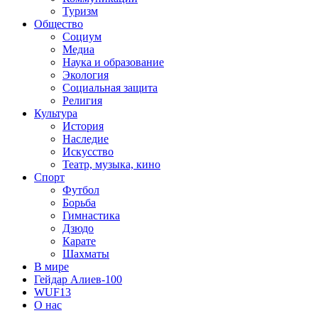
Туризм
Общество
Социум
Медиа
Наука и образование
Экология
Социальная защита
Религия
Культура
История
Наследие
Искусство
Театр, музыка, кино
Спорт
Футбол
Борьба
Гимнастика
Дзюдо
Карате
Шахматы
В мире
Гейдар Алиев-100
WUF13
О нас