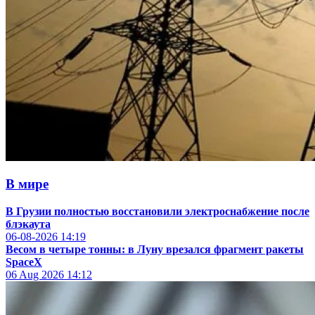
В мире
В Грузии полностью восстановили электроснабжение после
блэкаута
06-08-2026
14:19
Весом в четыре тонны: в Луну врезался фрагмент ракеты
SpaceX
06 Aug 2026
14:12