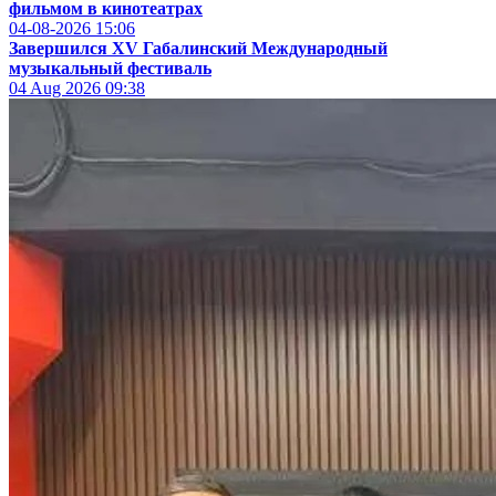
фильмом в кинотеатрах
04-08-2026
15:06
Завершился XV Габалинский Международный
музыкальный фестиваль
04 Aug 2026
09:38