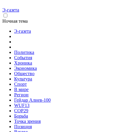
Э-газета
Ночная тема
Э-газета
Политика
События
Хроника
Экономика
Общество
Культура
Спорт
В мире
Регион
Гейдар Алиев-100
WUF13
COP29
Борьба
Точка зрения
Позиция
Взгляд