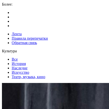
Более:
Лента
Правила перепечатки
Обратная связь
Культура
Все
История
Наследие
Искусство
Театр, музыка, кино