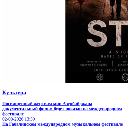
Культура
Посвященный жертвам мин Азербайджана
документальный фильм будет показан на международном
фестивале
02-08-2026
13:30
На Габалинском международном музыкальном фестивале