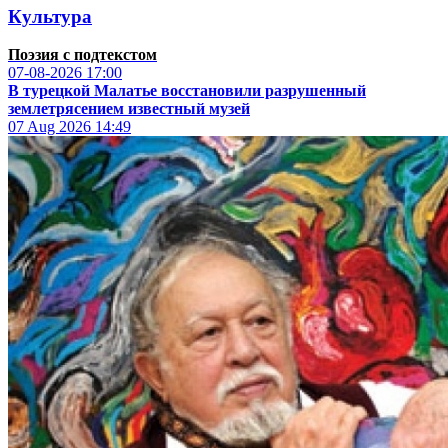
Культура
Поэзия с подтекстом
07-08-2026
17:00
В турецкой Малатье восстановили разрушенный
землетрясением известный музей
07 Aug 2026
14:49