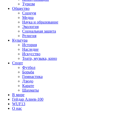
Туризм
Общество
Социум
Медиа
Наука и образование
Экология
Социальная защита
Религия
Культура
История
Наследие
Искусство
Театр, музыка, кино
Спорт
Футбол
Борьба
Гимнастика
Дзюдо
Карате
Шахматы
В мире
Гейдар Алиев-100
WUF13
О нас