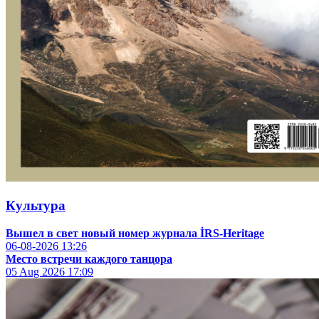
Культура
Вышел в свет новый номер журнала İRS-Heritage
06-08-2026
13:26
Место встречи каждого танцора
05 Aug 2026
17:09