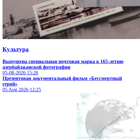
Культура
Выпущена специальная почтовая марка к 165-летию
азербайджанской фотографии
05-08-2026
15:28
Презентован документальный фильм «Бессмертный
герой»
05 Aug 2026
12:25