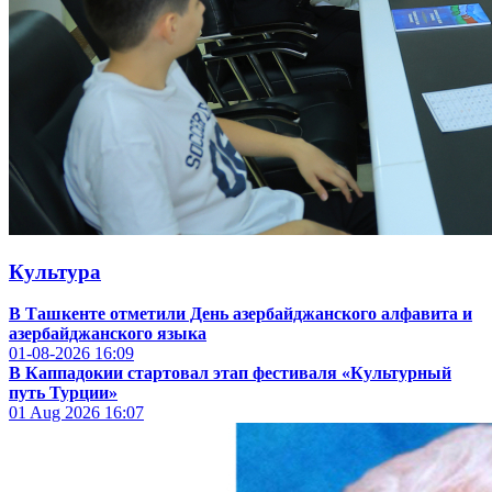
Культура
В Ташкенте отметили День азербайджанского алфавита и
азербайджанского языка
01-08-2026
16:09
В Каппадокии стартовал этап фестиваля «Культурный
путь Турции»
01 Aug 2026
16:07