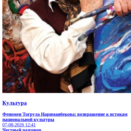
Культура
Феномен Тогрула Нариманбекова: возвращение к истокам
национальной культуры
07-08-2026
12:41
Честный разговор