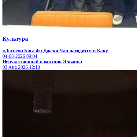
Культура
«Доспехи Бога 4»: Джеки Чан находится в Баку
04-08-2026
09:04
Нерукотворный памятник Эльчина
03 Aug 2026
12:10