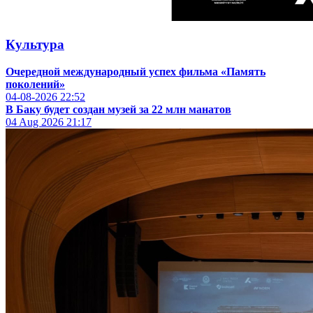
Культура
Очередной международный успех фильма «Память
поколений»
04-08-2026
22:52
В Баку будет создан музей за 22 млн манатов
04 Aug 2026
21:17