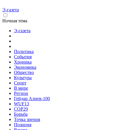
Э-газета
Ночная тема
Э-газета
Политика
События
Хроника
Экономика
Общество
Культура
Спорт
В мире
Регион
Гейдар Алиев-100
WUF13
COP29
Борьба
Точка зрения
Позиция
Взгляд