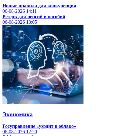
Новые правила для конкуренции
06-08-2026
14:11
Резерв для пенсий и пособий
06-08-2026
13:05
Экономика
Госуправление «уходит в облако»
06-08-2026
12:20