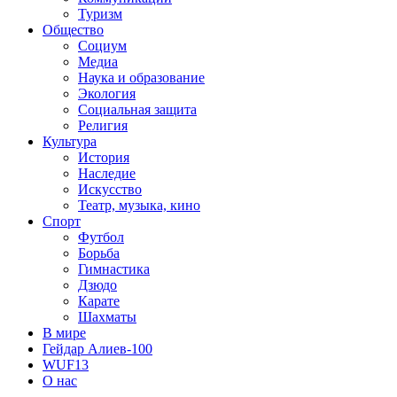
Туризм
Общество
Социум
Медиа
Наука и образование
Экология
Социальная защита
Религия
Культура
История
Наследие
Искусство
Театр, музыка, кино
Спорт
Футбол
Борьба
Гимнастика
Дзюдо
Карате
Шахматы
В мире
Гейдар Алиев-100
WUF13
О нас