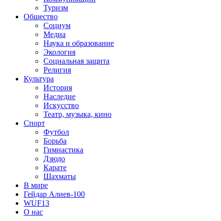
Туризм
Общество
Социум
Медиа
Наука и образование
Экология
Социальная защита
Религия
Культура
История
Наследие
Искусство
Театр, музыка, кино
Спорт
Футбол
Борьба
Гимнастика
Дзюдо
Карате
Шахматы
В мире
Гейдар Алиев-100
WUF13
О нас