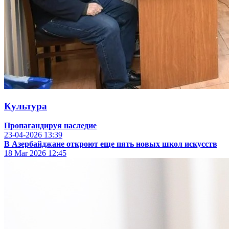
Культура
Пропагандируя наследие
23-04-2026
13:39
В Азербайджане откроют еще пять новых школ искусств
18 Mar 2026
12:45