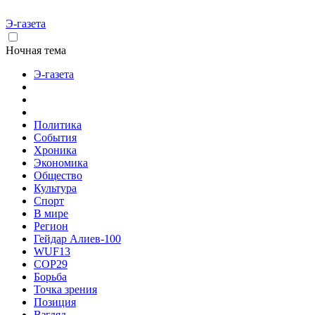
Э-газета
Ночная тема
Э-газета
Политика
События
Хроника
Экономика
Общество
Культура
Спорт
В мире
Регион
Гейдар Алиев-100
WUF13
COP29
Борьба
Точка зрения
Позиция
Взгляд