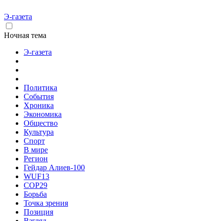
Э-газета
Ночная тема
Э-газета
Политика
События
Хроника
Экономика
Общество
Культура
Спорт
В мире
Регион
Гейдар Алиев-100
WUF13
COP29
Борьба
Точка зрения
Позиция
Взгляд