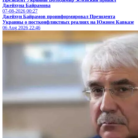
Джейхуна Байрамова
07-08-2026
00:27
Джейхун Байрамов проинформировал Президента
Украины о постконфликтных реалиях на Южном Кавказе
06 Aug 2026
22:46