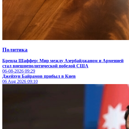
Политика
Бренда Шаффер: Мир между Азербайджаном и Арменией
стал внешнеполитической победой США
06-08-2026
09:29
Джейхун Байрамов прибыл в Киев
06 Aug 2026
09:10