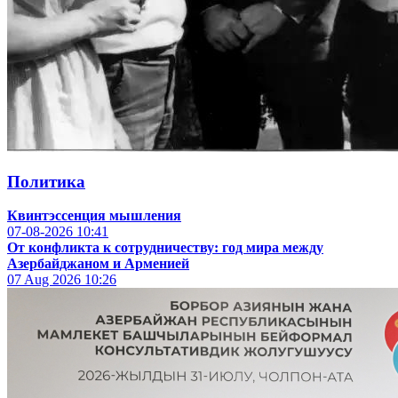
Политика
Квинтэссенция мышления
07-08-2026
10:41
От конфликта к сотрудничеству: год мира между
Азербайджаном и Арменией
07 Aug 2026
10:26