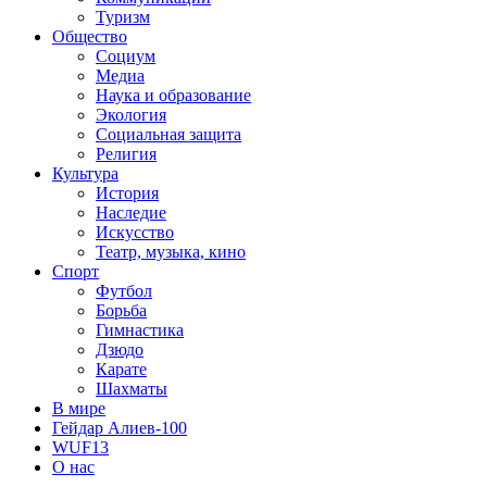
Туризм
Общество
Социум
Медиа
Наука и образование
Экология
Социальная защита
Религия
Культура
История
Наследие
Искусство
Театр, музыка, кино
Спорт
Футбол
Борьба
Гимнастика
Дзюдо
Карате
Шахматы
В мире
Гейдар Алиев-100
WUF13
О нас