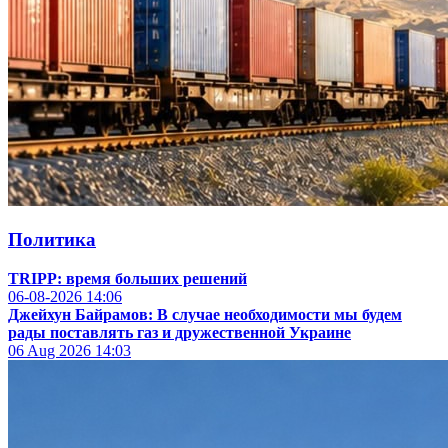
Политика
TRIPP: время больших решений
06-08-2026
14:06
Джейхун Байрамов: В случае необходимости мы будем
рады поставлять газ и дружественной Украине
06 Aug 2026
14:03