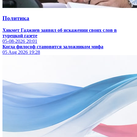
Политика
Хикмет Гаджиев заявил об искажении своих слов в
турецкой газете
05-08-2026
20:01
Когда философ становится заложником мифа
05 Aug 2026
19:28