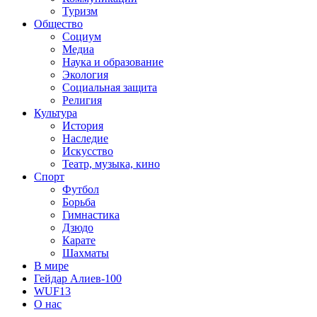
Туризм
Общество
Социум
Медиа
Наука и образование
Экология
Социальная защита
Религия
Культура
История
Наследие
Искусство
Театр, музыка, кино
Спорт
Футбол
Борьба
Гимнастика
Дзюдо
Карате
Шахматы
В мире
Гейдар Алиев-100
WUF13
О нас