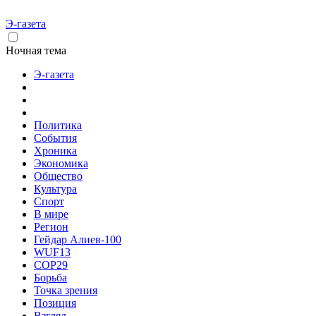
Э-газета
Ночная тема
Э-газета
Политика
События
Хроника
Экономика
Общество
Культура
Спорт
В мире
Регион
Гейдар Алиев-100
WUF13
COP29
Борьба
Точка зрения
Позиция
Взгляд