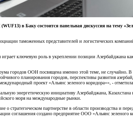
(WUF13) в Баку состоится панельная дискуссия на тему «Зеле
ссоциации таможенных представителей и логистических компани
и играет ключевую роль в укреплении позиции Азербайджана как
рума городов ООН посвящена именно этой теме, не случайно. В 
тойчивого планирования городов, перспективы развития азерба
 международный проект «Альянс зеленого коридора»», - отметил
нальную энергетическую инициативу Азербайджана, Казахстана 
ийского моря на международные рынки.
ие о стратегическом партнерстве в области производства и пер
зации соглашения создано предприятие ООО «Альянс зеленого к