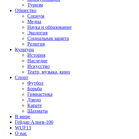
Туризм
Общество
Социум
Медиа
Наука и образование
Экология
Социальная защита
Религия
Культура
История
Наследие
Искусство
Театр, музыка, кино
Спорт
Футбол
Борьба
Гимнастика
Дзюдо
Карате
Шахматы
В мире
Гейдар Алиев-100
WUF13
О нас