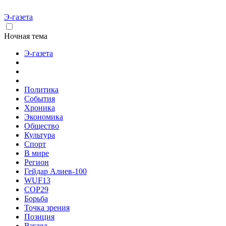
Э-газета
Ночная тема
Э-газета
Политика
События
Хроника
Экономика
Общество
Культура
Спорт
В мире
Регион
Гейдар Алиев-100
WUF13
COP29
Борьба
Точка зрения
Позиция
Взгляд