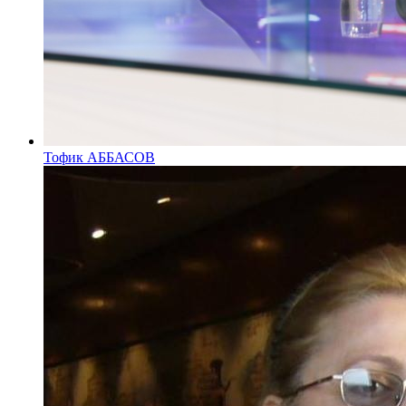
Тофик АББАСОВ