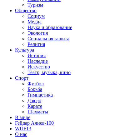
Туризм
Общество
Социум
Медиа
Наука и образование
Экология
Социальная защита
Религия
Культура
История
Наследие
Искусство
Театр, музыка, кино
Спорт
Футбол
Борьба
Гимнастика
Дзюдо
Карате
Шахматы
В мире
Гейдар Алиев-100
WUF13
О нас