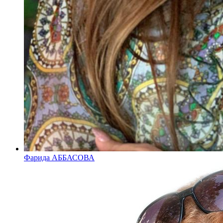
Фарида АББАСОВА