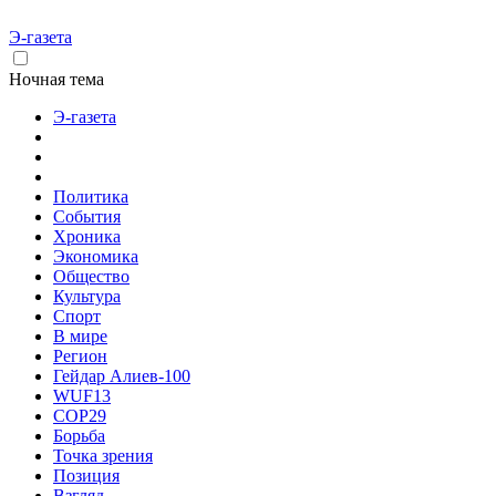
Э-газета
Ночная тема
Э-газета
Политика
События
Хроника
Экономика
Общество
Культура
Спорт
В мире
Регион
Гейдар Алиев-100
WUF13
COP29
Борьба
Точка зрения
Позиция
Взгляд