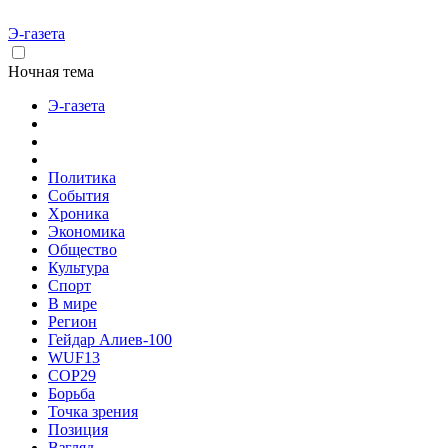
Э-газета
Ночная тема
Э-газета
Политика
События
Хроника
Экономика
Общество
Культура
Спорт
В мире
Регион
Гейдар Алиев-100
WUF13
COP29
Борьба
Точка зрения
Позиция
Взгляд