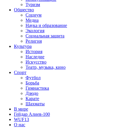
Туризм
Общество
Социум
Медиа
Наука и образование
Экология
Социальная защита
Религия
Культура
История
Наследие
Искусство
Театр, музыка, кино
Спорт
Футбол
Борьба
Гимнастика
Дзюдо
Карате
Шахматы
В мире
Гейдар Алиев-100
WUF13
О нас