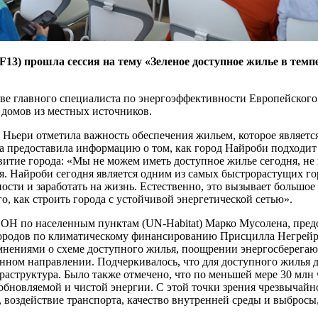
13) прошла сессия на тему «Зеленое доступное жилье в темп
ве главного специалиста по энергоэффективности Европейского 
 домов из местных источников.
ьери отметила важность обеспечения жильем, которое является
 предоставила информацию о том, как город Найроби подходит
азвитие города: «Мы не можем иметь доступное жилье сегодня, не
я. Найроби сегодня является одним из самых быстрорастущих г
сти и заработать на жизнь. Естественно, это вызывает большое 
о, как строить города с устойчивой энергетической сетью».
 по населенным пунктам (UN-Habitat) Марко Мусолена, предсе
городов по климатическому финансированию Присцилла Негрейр
нениями о схеме доступного жилья, поощрении энергосберегающ
анном направлении. Подчеркивалось, что для доступного жилья 
аструктура. Было также отмечено, что по меньшей мере 30 млн
обновляемой и чистой энергии. С этой точки зрения чрезвычайн
, воздействие транспорта, качество внутренней среды и выброс