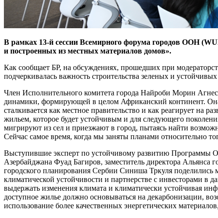
В рамках 13-й сессии Всемирного форума городов ООН (WUF
и построенных из местных материалов домов».
Как сообщает БР, на обсуждениях, прошедших при модераторст
подчеркивалась важность строительства зеленых и устойчивых
Член Исполнительного комитета города Найроби Морин Агнес Н
динамики, формирующей в целом Африканский континент. Она
сталкивается как местное правительство и как реагирует на р
жильем, которое будет устойчивым и для следующего поколени
мигрируют из сел и приезжают в город, пытаясь найти возможно
Сейчас самое время, когда мы заняты планами относительно тог
Выступившие эксперт по устойчивому развитию Программы ООН
Азербайджана Фуад Багиров, заместитель директора Альянса 
городского планирования Сербии Синиша Тркуля поделились м
климатической устойчивости и партнерстве с инвесторами в д
выдержать изменения климата и климатически устойчивая инфр
доступное жилье должно основываться на декарбонизации, воз
использование более качественных энергетических материалов