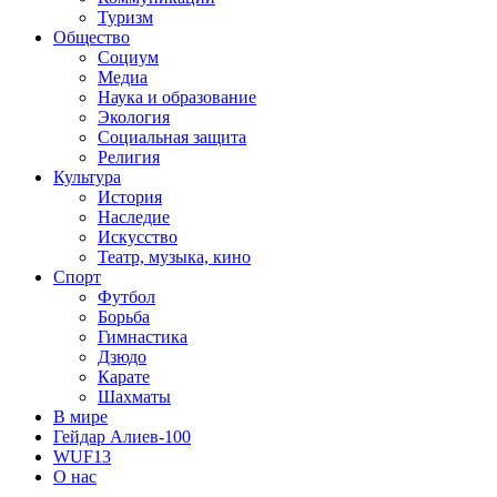
Туризм
Общество
Социум
Медиа
Наука и образование
Экология
Социальная защита
Религия
Культура
История
Наследие
Искусство
Театр, музыка, кино
Спорт
Футбол
Борьба
Гимнастика
Дзюдо
Карате
Шахматы
В мире
Гейдар Алиев-100
WUF13
О нас