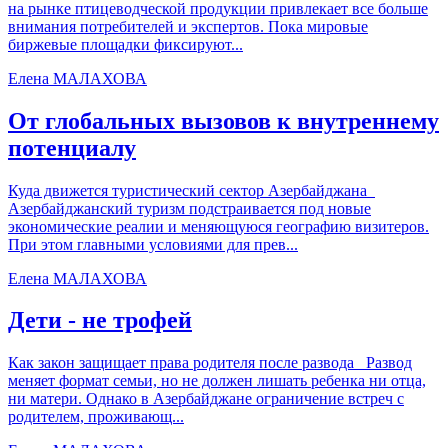
на рынке птицеводческой продукции привлекает все больше
внимания потребителей и экспертов. Пока мировые
биржевые площадки фиксируют...
Елена МАЛАХОВА
От глобальных вызовов к внутреннему
потенциалу
Куда движется туристический сектор Азербайджана
Азербайджанский туризм подстраивается под новые
экономические реалии и меняющуюся географию визитеров.
При этом главными условиями для прев...
Елена МАЛАХОВА
Дети - не трофей
Как закон защищает права родителя после развода Развод
меняет формат семьи, но не должен лишать ребенка ни отца,
ни матери. Однако в Азербайджане ограничение встреч с
родителем, проживающ...