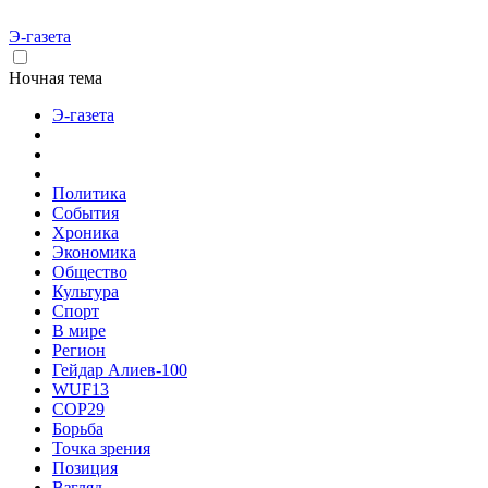
Э-газета
Ночная тема
Э-газета
Политика
События
Хроника
Экономика
Общество
Культура
Спорт
В мире
Регион
Гейдар Алиев-100
WUF13
COP29
Борьба
Точка зрения
Позиция
Взгляд