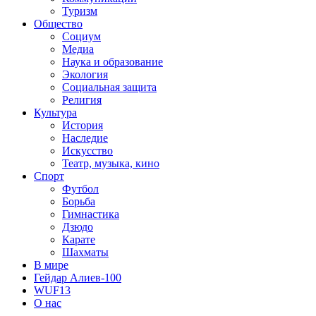
Туризм
Общество
Социум
Медиа
Наука и образование
Экология
Социальная защита
Религия
Культура
История
Наследие
Искусство
Театр, музыка, кино
Спорт
Футбол
Борьба
Гимнастика
Дзюдо
Карате
Шахматы
В мире
Гейдар Алиев-100
WUF13
О нас