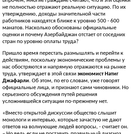
Впрочем, многие граждане считают, что и эти оценки
не полностью отражают реальную ситуацию. По их
утверждению, доходы значительной части
работников находятся ближе к уровню 500 - 600
манатов. Насколько обоснованы официальные
оценки и почему Азербайджан отстает от соседних
стран по уровню оплаты труда?
Пришло время перестать размышлять и перейти к
действиям, поскольку экономические проблемы у
нас обостряются и напрямую отражаются на рынке
труда, утверждает в этой связи
экономист Натиг
Джафарли
. Об этом, по его словам, уже говорят
официальные лица, и признают сами чиновники. Но
серьезного обсуждения путей решения
усложнившейся ситуации по-прежнему нет.
«Вместо открытой дискуссии общество слышит
монологи и интервью, которые зачастую не дают
ответов на волнующие людей вопросы, - считает он.
– Но ведь если не поставить правильный диагноз,