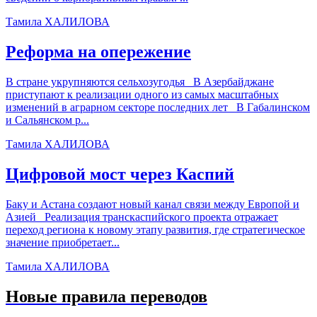
Тамила ХАЛИЛОВА
Реформа на опережение
В стране укрупняются сельхозугодья В Азербайджане
приступают к реализации одного из самых масштабных
изменений в аграрном секторе последних лет В Габалинском
и Сальянском р...
Тамила ХАЛИЛОВА
Цифровой мост через Каспий
Баку и Астана создают новый канал связи между Европой и
Азией Реализация транскаспийского проекта отражает
переход региона к новому этапу развития, где стратегическое
значение приобретает...
Тамила ХАЛИЛОВА
Новые правила переводов