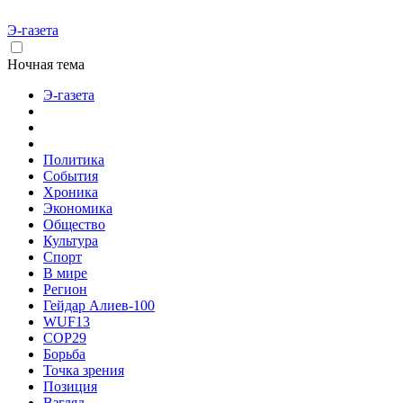
Э-газета
Ночная тема
Э-газета
Политика
События
Хроника
Экономика
Общество
Культура
Спорт
В мире
Регион
Гейдар Алиев-100
WUF13
COP29
Борьба
Точка зрения
Позиция
Взгляд