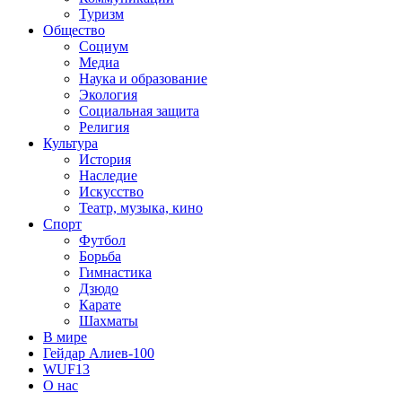
Туризм
Общество
Социум
Медиа
Наука и образование
Экология
Социальная защита
Религия
Культура
История
Наследие
Искусство
Театр, музыка, кино
Спорт
Футбол
Борьба
Гимнастика
Дзюдо
Карате
Шахматы
В мире
Гейдар Алиев-100
WUF13
О нас