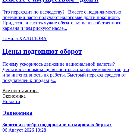
Что переходит по наследству? Вместе с недвижимостью
преемники часто получают налоговые долги покойного.
Придется ли гасить чужие обязательства из собственного
кармана и чем рискуют насле...
Тамила ХАЛИЛОВА
Цены подгоняют оборот
Почему ускорилось движение национальной валюты?
Деньги в экономике ценят не только за общее количество, но
и за интенсивность их работы. Быстрый переход средств от
покупателей к продавца...
Все посты автора
Экономика
Новости
Экономика
Золото и серебро подорожали на мировых биржах
06 Август 2026
10:28