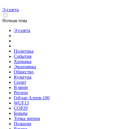
Э-газета
Ночная тема
Э-газета
Политика
События
Хроника
Экономика
Общество
Культура
Спорт
В мире
Регион
Гейдар Алиев-100
WUF13
COP29
Борьба
Точка зрения
Позиция
Взгляд