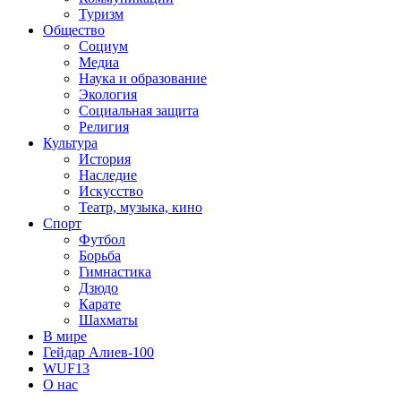
Туризм
Общество
Социум
Медиа
Наука и образование
Экология
Социальная защита
Религия
Культура
История
Наследие
Искусство
Театр, музыка, кино
Спорт
Футбол
Борьба
Гимнастика
Дзюдо
Карате
Шахматы
В мире
Гейдар Алиев-100
WUF13
О нас