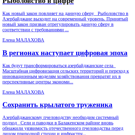
Рыболовство в цифре
Как новый закон повлияет на данную сферу Рыболовство в
Азербайджане выходит на современный уровень. Принятый
новый закон призван отрегулировать данную сферу в
соответствии с требованиями ...
Елена МАЛАХОВА
В регионах наступает цифровая эпоха
Как будут трансформироваться азербайджанские села
Масштабная цифровизация сельских территорий и переход к
инновационным моделям хозяйствования превратят их в
перспективные центры экономи...
Елена МАЛАХОВА
Сохранить крылатого труженика
Азербайджанскому пчеловодству необходим системный
подход Сели и паводки в Балакенском районе вновь
обнажили уязвимость отечественного пчеловодства перед
лицом природной стихии и инфрастру...