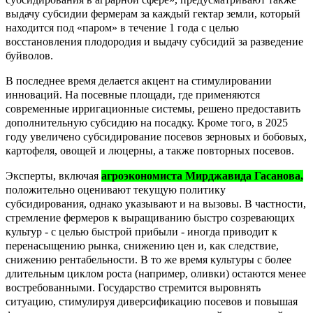
выдачу субсидии фермерам за каждый гектар земли, который
находится под «паром» в течение 1 года с целью
восстановления плодородия и выдачу субсидий за разведение
буйволов.
В последнее время делается акцент на стимулировании
инноваций. На посевные площади, где применяются
современные ирригационные системы, решено предоставить
дополнительную субсидию на посадку. Кроме того, в 2025
году увеличено субсидирование посевов зерновых и бобовых,
картофеля, овощей и люцерны, а также повторных посевов.
Эксперты, включая
агроэкономиста Мирджавида Гасанова,
положительно оценивают текущую политику
субсидирования, однако указывают и на вызовы. В частности,
стремление фермеров к выращиванию быстро созревающих
культур - с целью быстрой прибыли - иногда приводит к
перенасыщению рынка, снижению цен и, как следствие,
снижению рентабельности. В то же время культуры с более
длительным циклом роста (например, оливки) остаются менее
востребованными. Государство стремится выровнять
ситуацию, стимулируя диверсификацию посевов и повышая