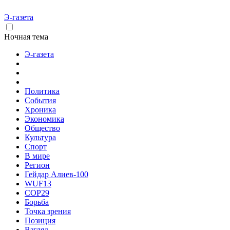
Э-газета
Ночная тема
Э-газета
Политика
События
Хроника
Экономика
Общество
Культура
Спорт
В мире
Регион
Гейдар Алиев-100
WUF13
COP29
Борьба
Точка зрения
Позиция
Взгляд