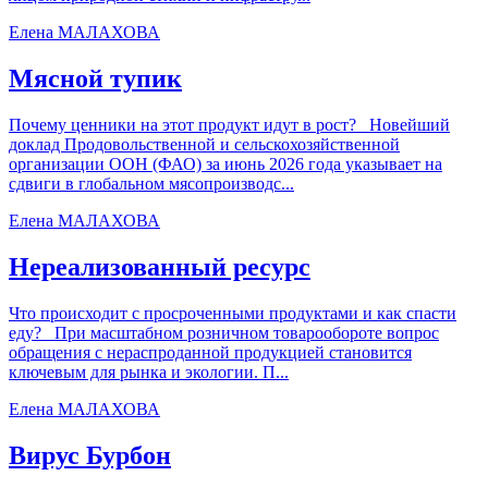
Елена МАЛАХОВА
Мясной тупик
Почему ценники на этот продукт идут в рост? Новейший
доклад Продовольственной и сельскохозяйственной
организации ООН (ФАО) за июнь 2026 года указывает на
сдвиги в глобальном мясопроизводс...
Елена МАЛАХОВА
Нереализованный ресурс
Что происходит с просроченными продуктами и как спасти
еду? При масштабном розничном товарообороте вопрос
обращения с нераспроданной продукцией становится
ключевым для рынка и экологии. П...
Елена МАЛАХОВА
Вирус Бурбон