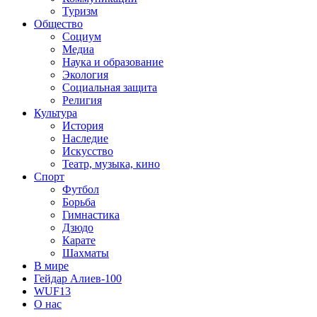
Туризм
Общество
Социум
Медиа
Наука и образование
Экология
Социальная защита
Религия
Культура
История
Наследие
Искусство
Театр, музыка, кино
Спорт
Футбол
Борьба
Гимнастика
Дзюдо
Карате
Шахматы
В мире
Гейдар Алиев-100
WUF13
О нас