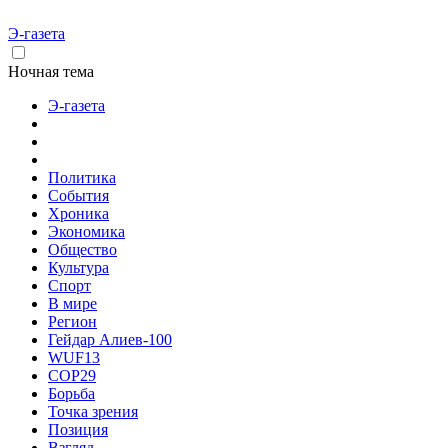
Э-газета
Ночная тема
Э-газета
Политика
События
Хроника
Экономика
Общество
Культура
Спорт
В мире
Регион
Гейдар Алиев-100
WUF13
COP29
Борьба
Точка зрения
Позиция
Взгляд