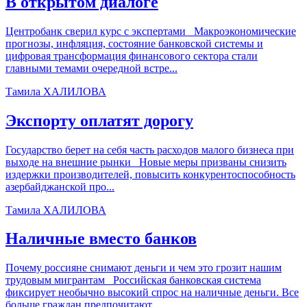
В открытом диалоге
Центробанк сверил курс с экспертами Макроэкономические
прогнозы, инфляция, состояние банковской системы и
цифровая трансформация финансового сектора стали
главными темами очередной встре...
Тамила ХАЛИЛОВА
Экспорту оплатят дорогу
Государство берет на себя часть расходов малого бизнеса при
выходе на внешние рынки Новые меры призваны снизить
издержки производителей, повысить конкурентоспособность
азербайджанской про...
Тамила ХАЛИЛОВА
Наличные вместо банков
Почему россияне снимают деньги и чем это грозит нашим
трудовым мигрантам Российская банковская система
фиксирует необычно высокий спрос на наличные деньги. Все
больше граждан предпочитают...