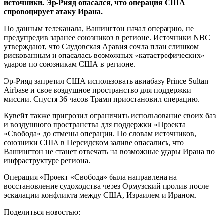
источники. Эр-Рияд опасался, что операция США
спровоцирует атаку Ирана.
По данным телеканала, Вашингтон начал операцию, не
предупредив заранее союзников в регионе. Источники NBC
утверждают, что Саудовская Аравия сочла план слишком
рискованным и опасалась возможных «катастрофических»
ударов по союзникам США в регионе.
Эр-Рияд запретил США использовать авиабазу Prince Sultan
Airbase и свое воздушное пространство для поддержки
миссии. Спустя 36 часов Трамп приостановил операцию.
Кувейт также пригрозил ограничить использование своих баз
и воздушного пространства для поддержки «Проекта
«Свобода» до отмены операции. По словам источников,
союзники США в Персидском заливе опасались, что
Вашингтон не станет отвечать на возможные удары Ирана по
инфраструктуре региона.
Операция «Проект «Свобода» была направлена на
восстановление судоходства через Ормузский пролив после
эскалации конфликта между США, Израилем и Ираном.
Поделиться новостью: