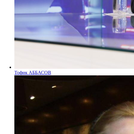
Тофик АББАСОВ