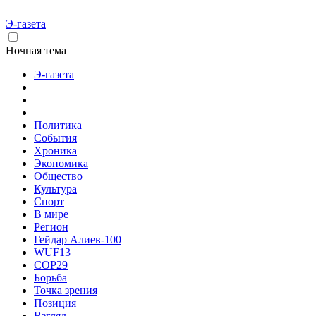
Э-газета
Ночная тема
Э-газета
Политика
События
Хроника
Экономика
Общество
Культура
Спорт
В мире
Регион
Гейдар Алиев-100
WUF13
COP29
Борьба
Точка зрения
Позиция
Взгляд