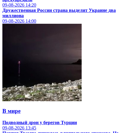
09-08-2026
14:20
Дружественная России страна выделит Украине два
миллиона
09-08-2026
14:00
В мире
Подводный дрон у берегов Турции
09-08-2026
13:45