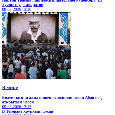
Партия Трампа лишилась влиятельного спонсора. Не
лучше и у демократов
09-08-2026
13:30
В мире
Более тысячи алматинцев исполнили песни Абая под
открытым небом
09-08-2026
13:15
В Тегеране крупный пожар