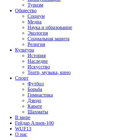
Туризм
Общество
Социум
Медиа
Наука и образование
Экология
Социальная защита
Религия
Культура
История
Наследие
Искусство
Театр, музыка, кино
Спорт
Футбол
Борьба
Гимнастика
Дзюдо
Карате
Шахматы
В мире
Гейдар Алиев-100
WUF13
О нас