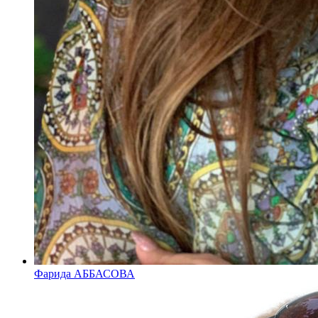
Фарида АББАСОВА