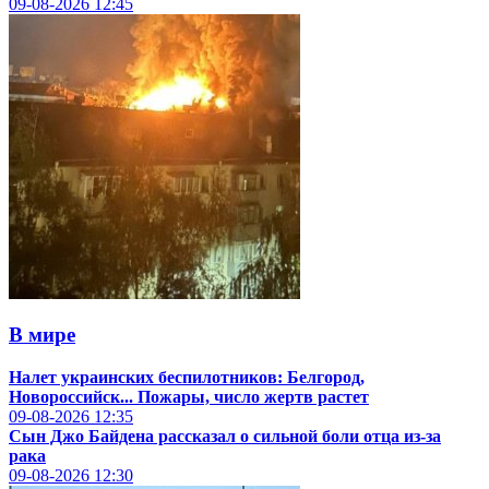
09-08-2026
12:45
В мире
Налет украинских беспилотников: Белгород,
Новороссийск... Пожары, число жертв растет
09-08-2026
12:35
Сын Джо Байдена рассказал о сильной боли отца из-за
рака
09-08-2026
12:30