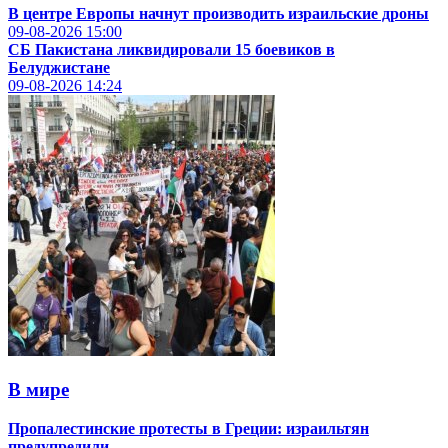
В центре Европы начнут производить израильские дроны
09-08-2026
15:00
СБ Пакистана ликвидировали 15 боевиков в
Белуджистане
09-08-2026
14:24
В мире
Пропалестинские протесты в Греции: израильтян
предупредили