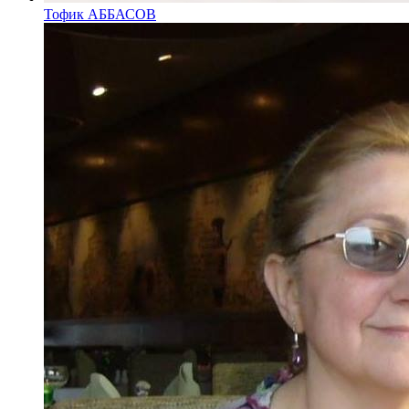
Тофик АББАСОВ