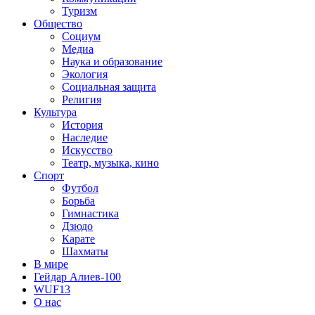
Туризм
Общество
Социум
Медиа
Наука и образование
Экология
Социальная защита
Религия
Культура
История
Наследие
Искусство
Театр, музыка, кино
Спорт
Футбол
Борьба
Гимнастика
Дзюдо
Карате
Шахматы
В мире
Гейдар Алиев-100
WUF13
О нас