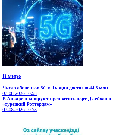
В мире
Число абонентов 5G в Турции достигло 44,5 млн
07-08-2026
10:58
В Анкаре планируют превратить порт Джейхан в
«турецкий Роттердам»
07-08-2026
10:58