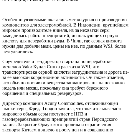
Особенно уязвимыми оказались металлургия и производство
компонентов для электромобилей. В Индонезии, крупнейшем
мировом производителе никеля, из-за нехватки серы
замедлилась работа предприятий, использующих серную
кислоту для переработки руды. В Чили, где серная кислота
нужна для добычи меди, цены на нее, по данным WSJ, более
чем удвоились.
Соучредитель и гендиректор стартапа по переработке
металлов Valor Кунал Синха рассказал WSJ, что
транспортировка серной кислоты затруднительна и дорога из-
за ее высокой коррозионной активности. Он также отметил,
что обычно поставки вещества запланированы на несколько
недель или месяц, поскольку она требует бережного
обращения и специальных резервуаров.
Директор компании Acuity Commodities, отслеживающей
рынки серы, Фреда Гордон заявила, что значительная часть
мирового объема серы поступает с НПЗ и
газоперерабатывающих предприятий стран Персидского
залива. Закрытие Ормузского пролива и ограничения
экспорта Китаем привело к росту цен и к сокращению