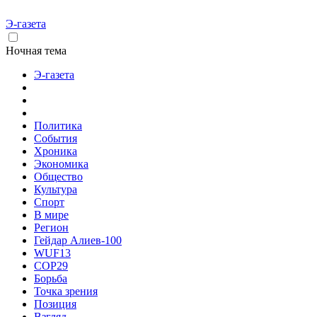
Э-газета
Ночная тема
Э-газета
Политика
События
Хроника
Экономика
Общество
Культура
Спорт
В мире
Регион
Гейдар Алиев-100
WUF13
COP29
Борьба
Точка зрения
Позиция
Взгляд