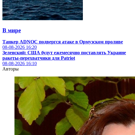
В мире
Танкер ADNOC подвергся атаке в Ормузском проливе
08-08-2026
16:20
Зеленский: США будут ежемесячно поставлять Украине
ракеты-перехватчики для Patriot
08-08-2026
16:10
Авторы