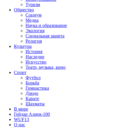
Туризм
Общество
Социум
Медиа
Наука и образование
Экология
Социальная защита
Религия
Культура
История
Наследие
Искусство
Театр, музыка, кино
Спорт
Футбол
Борьба
Гимнастика
Дзюдо
Карате
Шахматы
В мире
Гейдар Алиев-100
WUF13
О нас