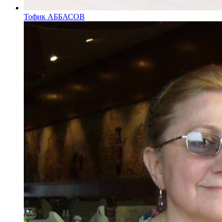
Тофик АББАСОВ