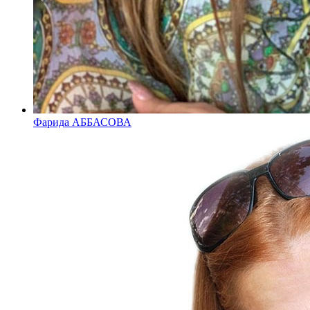
Фарида АББАСОВА