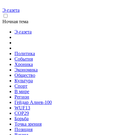
Э-газета
Ночная тема
Э-газета
Политика
События
Хроника
Экономика
Общество
Культура
Спорт
В мире
Регион
Гейдар Алиев-100
WUF13
COP29
Борьба
Точка зрения
Позиция
Взгляд