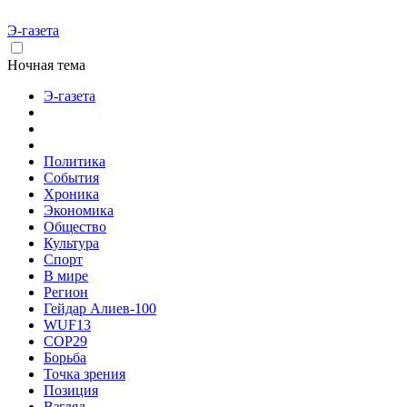
Э-газета
Ночная тема
Э-газета
Политика
События
Хроника
Экономика
Общество
Культура
Спорт
В мире
Регион
Гейдар Алиев-100
WUF13
COP29
Борьба
Точка зрения
Позиция
Взгляд