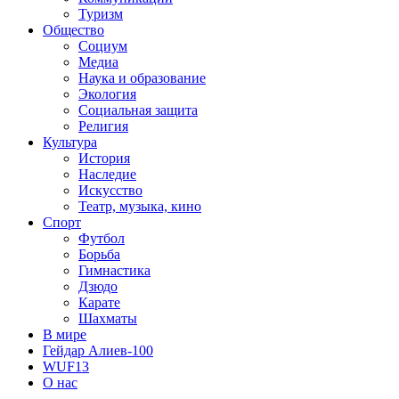
Туризм
Общество
Социум
Медиа
Наука и образование
Экология
Социальная защита
Религия
Культура
История
Наследие
Искусство
Театр, музыка, кино
Спорт
Футбол
Борьба
Гимнастика
Дзюдо
Карате
Шахматы
В мире
Гейдар Алиев-100
WUF13
О нас