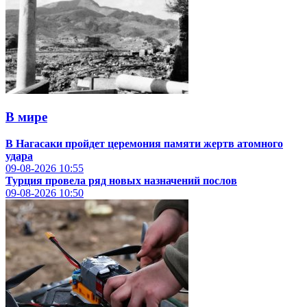
В мире
В Нагасаки пройдет церемония памяти жертв атомного
удара
09-08-2026
10:55
Турция провела ряд новых назначений послов
09-08-2026
10:50