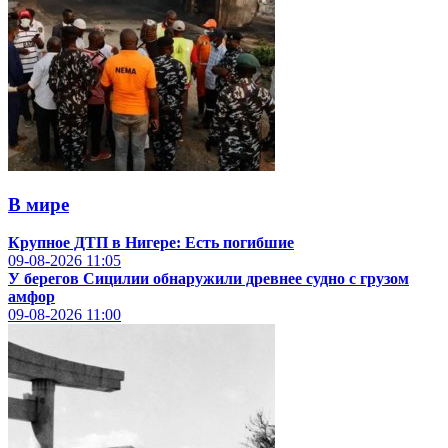
В мире
Крупное ДТП в Нигере: Есть погибшие
09-08-2026
11:05
У берегов Сицилии обнаружили древнее судно с грузом
амфор
09-08-2026
11:00