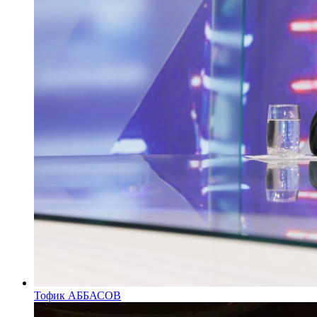
Тофик АББАСОВ