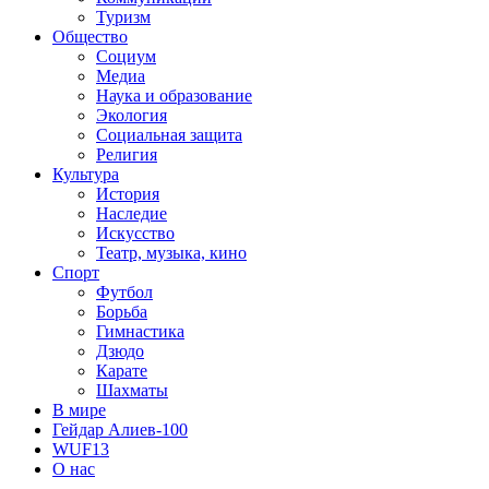
Туризм
Общество
Социум
Медиа
Наука и образование
Экология
Социальная защита
Религия
Культура
История
Наследие
Искусство
Театр, музыка, кино
Спорт
Футбол
Борьба
Гимнастика
Дзюдо
Карате
Шахматы
В мире
Гейдар Алиев-100
WUF13
О нас