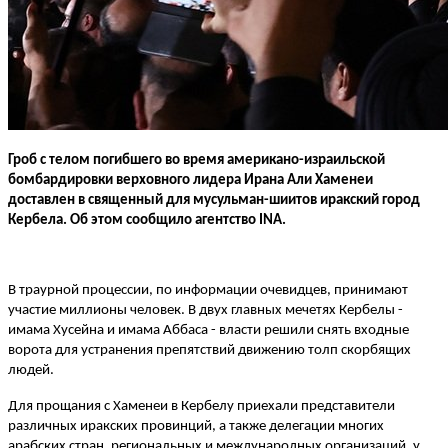
Гроб с телом погибшего во время американо-израильской
бомбардировки верховного лидера Ирана Али Хаменеи
доставлен в священный для мусульман-шиитов иракский город
Кербела. Об этом сообщило агентство INA.
В траурной процессии, по информации очевидцев, принимают
участие миллионы человек. В двух главных мечетях Кербелы -
имама Хусейна и имама Аббаса - власти решили снять входные
ворота для устранения препятствий движению толп скорбящих
людей.
Для прощания с Хаменеи в Кербелу приехали представители
различных иракских провинций, а также делегации многих
арабских стран, региональных и международных организаций, у