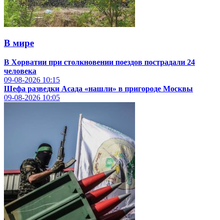
В мире
В Хорватии при столкновении поездов пострадали 24
человека
09-08-2026
10:15
Шефа разведки Асада «нашли» в пригороде Москвы
09-08-2026
10:05