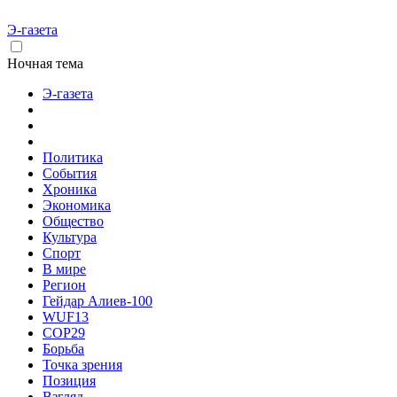
Э-газета
Ночная тема
Э-газета
Политика
События
Хроника
Экономика
Общество
Культура
Спорт
В мире
Регион
Гейдар Алиев-100
WUF13
COP29
Борьба
Точка зрения
Позиция
Взгляд