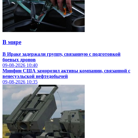
В мире
В Ираке задержали группу, связанную с подготовкой
боевых дронов
09-08-2026
10:40
Минфин США заморозил активы компании, связанной с
венесуэльской нефтедобычей
09-08-2026
10:35