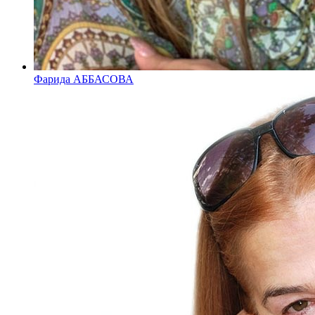
Фарида АББАСОВА