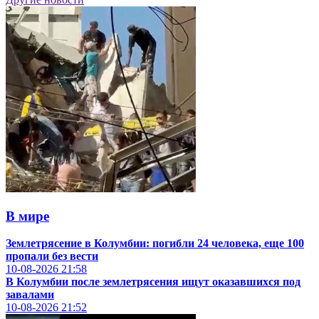
В мире
Землетрясение в Колумбии: погибли 24 человека, еще 100
пропали без вести
10-08-2026
21:58
В Колумбии после землетрясения ищут оказавшихся под
завалами
10-08-2026
21:52