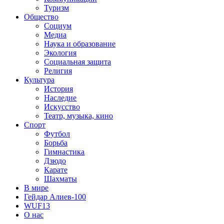
Туризм
Общество
Социум
Медиа
Наука и образование
Экология
Социальная защита
Религия
Культура
История
Наследие
Искусство
Театр, музыка, кино
Спорт
Футбол
Борьба
Гимнастика
Дзюдо
Карате
Шахматы
В мире
Гейдар Алиев-100
WUF13
О нас