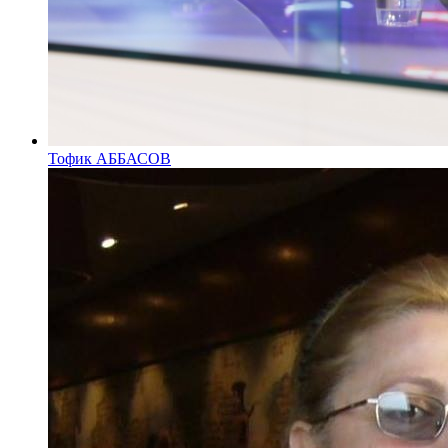
Тофик АББАСОВ