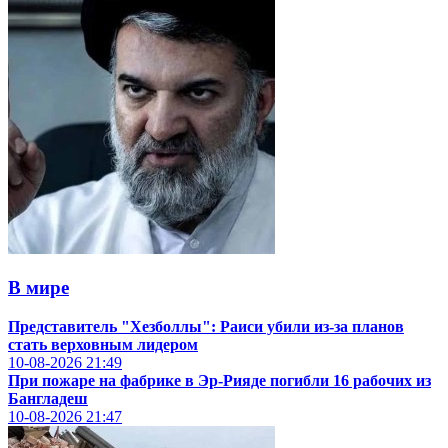
В мире
Представитель "Хезболлы": Раиси убили из-за планов
стать верховным лидером
10-08-2026
21:49
При пожаре на фабрике в Эр-Рияде погибли 16 рабочих из
Бангладеш
10-08-2026
21:47