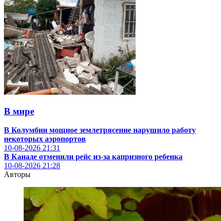
В мире
В Колумбии мощное землетрясение нарушило работу
некоторых аэропортов
10-08-2026
21:31
В Канаде отменили рейс из-за капризного ребенка
10-08-2026
21:28
Авторы