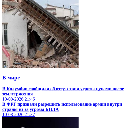
В мире
В Колумбии сообщили об отсутствии угрозы цунами после
землетрясения
10-08-2026
21:46
В ФРГ призвали разрешить использование армии внутри
страны из-за угрозы БПЛА
10-08-2026
21:37