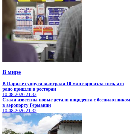
В мире
В Париже супруги выиграли 10 млн евро из-за того, что
рано пришли в ресторан
10-08-2026
21:33
Стали известны новые детали инцидента с беспилотником
в аэропорту Германии
10-08-2026
21:32