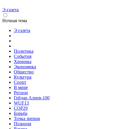
Э-газета
Ночная тема
Э-газета
Политика
События
Хроника
Экономика
Общество
Культура
Спорт
В мире
Регион
Гейдар Алиев-100
WUF13
COP29
Борьба
Точка зрения
Позиция
Взгляд