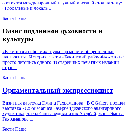
состоялся международный научный круглый стол на тему:
«Глобальные и локаль...
Басти Паша
Оазис подлинной духовности и
культуры
«Бакинский рабочий»: пульс времени и общественные
настроения История газеты «Бакинский рабочий» - это не
просто летопись одного из старейших печатных изданий
стран...
Басти Паша
Орнаментальный экспрессионист
Визитная карточка Эмина Гахраманова В QGallery прошла
выставка «Color et anima» азербайджанского авангардного
художника, члена Союза художников Азербайджана Эмина
Гахраманова ...
Басти Паша