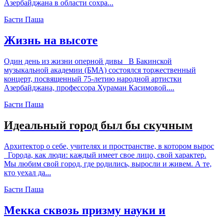
Азербайджана в области сохра...
Басти Паша
Жизнь на высоте
Один день из жизни оперной дивы В Бакинской
музыкальной академии (БМА) состоялся торжественный
концерт, посвященный 75-летию народной артистки
Азербайджана, профессора Хураман Касимовой....
Басти Паша
Идеальный город был бы скучным
Архитектор о себе, учителях и пространстве, в котором вырос
Города, как люди: каждый имеет свое лицо, свой характер.
Мы любим свой город, где родились, выросли и живем. А те,
кто уехал да...
Басти Паша
Мекка сквозь призму науки и