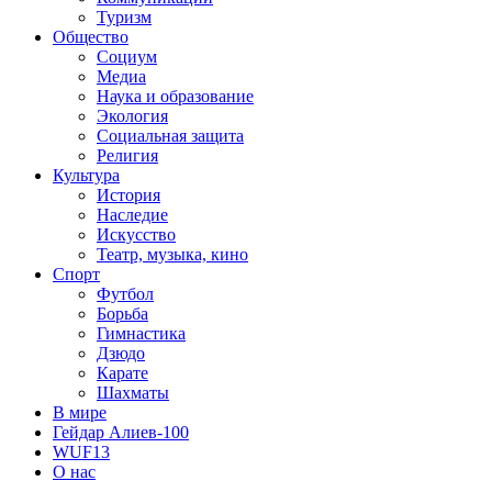
Туризм
Общество
Социум
Медиа
Наука и образование
Экология
Социальная защита
Религия
Культура
История
Наследие
Искусство
Театр, музыка, кино
Спорт
Футбол
Борьба
Гимнастика
Дзюдо
Карате
Шахматы
В мире
Гейдар Алиев-100
WUF13
О нас