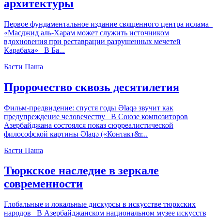
архитектуры
Первое фундаментальное издание священного центра ислама
«Масджид аль-Харам может служить источником
вдохновения при реставрации разрушенных мечетей
Карабаха» В Ба...
Басти Паша
Пророчество сквозь десятилетия
Фильм-предвидение: спустя годы Əlaqə звучит как
предупреждение человечеству В Союзе композиторов
Азербайджана состоялся показ сюрреалистической
философской картины Əlaqə («Контакт&r...
Басти Паша
Тюркское наследие в зеркале
современности
Глобальные и локальные дискурсы в искусстве тюркских
народов В Азербайджанском национальном музее искусств