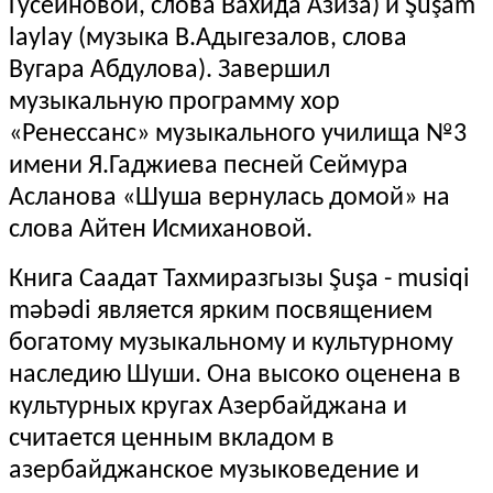
Гусейновой, слова Вахида Азиза) и
Şuşam
laylay
(музыка В.Адыгезалов, слова
Вугара Абдулова). Завершил
музыкальную программу хор
«Ренессанс» музыкального училища №3
имени Я.Гаджиева песней Сеймура
Асланова «Шуша вернулась домой» на
слова Айтен Исмихановой.
Книга Саадат Тахмиразгызы Şuşa - musiqi
məbədi является ярким посвящением
богатому музыкальному и культурному
наследию Шуши. Она высоко оценена в
культурных кругах Азербайджана и
считается ценным вкладом в
азербайджанское музыковедение и