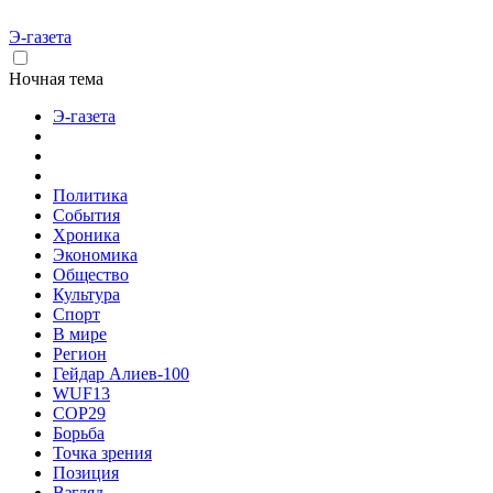
Э-газета
Ночная тема
Э-газета
Политика
События
Хроника
Экономика
Общество
Культура
Спорт
В мире
Регион
Гейдар Алиев-100
WUF13
COP29
Борьба
Точка зрения
Позиция
Взгляд