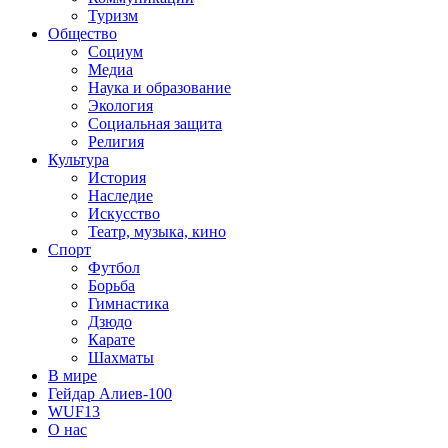
Туризм
Общество
Социум
Медиа
Наука и образование
Экология
Социальная защита
Религия
Культура
История
Наследие
Искусство
Театр, музыка, кино
Спорт
Футбол
Борьба
Гимнастика
Дзюдо
Карате
Шахматы
В мире
Гейдар Алиев-100
WUF13
О нас