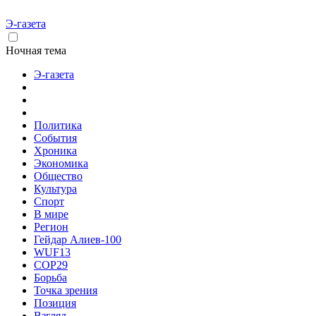
Э-газета
Ночная тема
Э-газета
Политика
События
Хроника
Экономика
Общество
Культура
Спорт
В мире
Регион
Гейдар Алиев-100
WUF13
COP29
Борьба
Точка зрения
Позиция
Взгляд