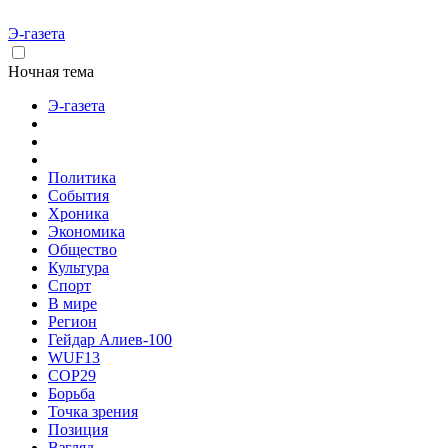
Э-газета
Ночная тема
Э-газета
Политика
События
Хроника
Экономика
Общество
Культура
Спорт
В мире
Регион
Гейдар Алиев-100
WUF13
COP29
Борьба
Точка зрения
Позиция
Взгляд