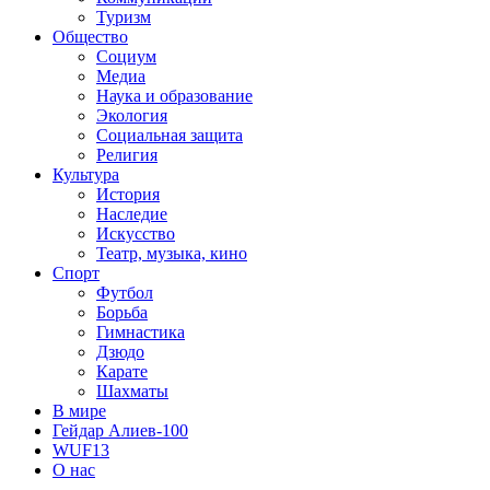
Туризм
Общество
Социум
Медиа
Наука и образование
Экология
Социальная защита
Религия
Культура
История
Наследие
Искусство
Театр, музыка, кино
Спорт
Футбол
Борьба
Гимнастика
Дзюдо
Карате
Шахматы
В мире
Гейдар Алиев-100
WUF13
О нас