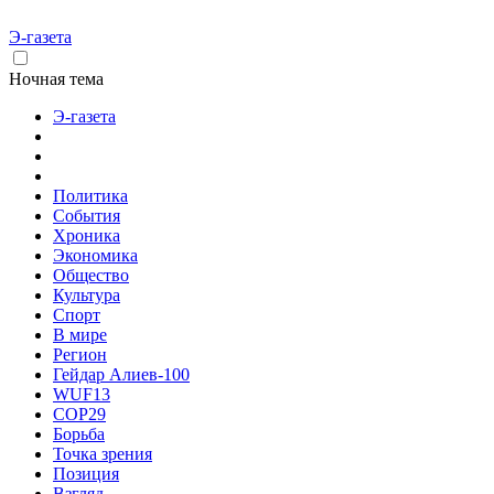
Э-газета
Ночная тема
Э-газета
Политика
События
Хроника
Экономика
Общество
Культура
Спорт
В мире
Регион
Гейдар Алиев-100
WUF13
COP29
Борьба
Точка зрения
Позиция
Взгляд