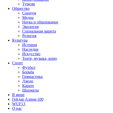
Туризм
Общество
Социум
Медиа
Наука и образование
Экология
Социальная защита
Религия
Культура
История
Наследие
Искусство
Театр, музыка, кино
Спорт
Футбол
Борьба
Гимнастика
Дзюдо
Карате
Шахматы
В мире
Гейдар Алиев-100
WUF13
О нас