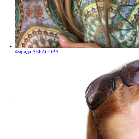
Фарида АББАСОВА