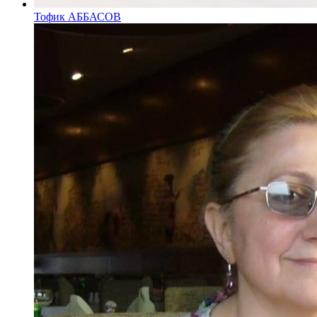
Тофик АББАСОВ