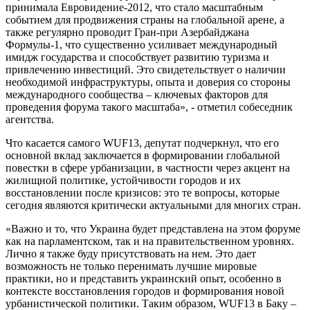
принимала Евровидение-2012, что стало масштабным
событием для продвижения страны на глобальной арене, а
также регулярно проводит Гран-при Азербайджана
Формулы-1, что существенно усиливает международный
имидж государства и способствует развитию туризма и
привлечению инвестиций. Это свидетельствует о наличии
необходимой инфраструктуры, опыта и доверия со стороны
международного сообщества – ключевых факторов для
проведения форума такого масштаба», - отметил собеседник
агентства.
Что касается самого WUF13, депутат подчеркнул, что его
основной вклад заключается в формировании глобальной
повестки в сфере урбанизации, в частности через акцент на
жилищной политике, устойчивости городов и их
восстановлении после кризисов: это те вопросы, которые
сегодня являются критически актуальными для многих стран.
«Важно и то, что Украина будет представлена на этом форуме
как на парламентском, так и на правительственном уровнях.
Лично я также буду присутствовать на нем. Это дает
возможность не только перенимать лучшие мировые
практики, но и представить украинский опыт, особенно в
контексте восстановления городов и формирования новой
урбанистической политики. Таким образом, WUF13 в Баку –