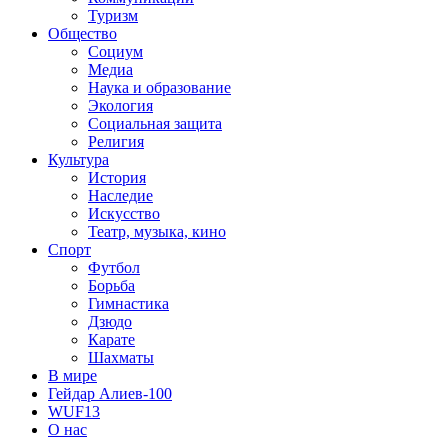
Туризм
Общество
Социум
Медиа
Наука и образование
Экология
Социальная защита
Религия
Культура
История
Наследие
Искусство
Театр, музыка, кино
Спорт
Футбол
Борьба
Гимнастика
Дзюдо
Карате
Шахматы
В мире
Гейдар Алиев-100
WUF13
О нас