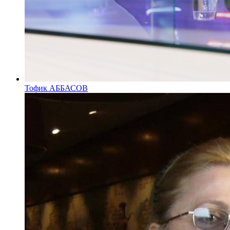
Тофик АББАСОВ