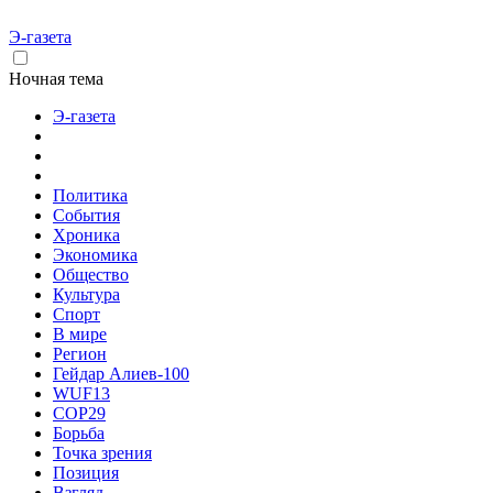
Э-газета
Ночная тема
Э-газета
Политика
События
Хроника
Экономика
Общество
Культура
Спорт
В мире
Регион
Гейдар Алиев-100
WUF13
COP29
Борьба
Точка зрения
Позиция
Взгляд