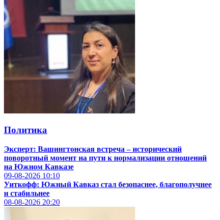
Политика
Эксперт: Вашингтонская встреча – исторический
поворотный момент на пути к нормализации отношений
на Южном Кавказе
09-08-2026
10:10
Уиткофф: Южный Кавказ стал безопаснее, благополучнее
и стабильнее
08-08-2026
20:20