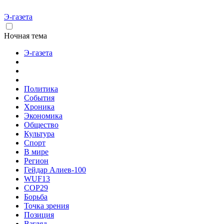
Э-газета
Ночная тема
Э-газета
Политика
События
Хроника
Экономика
Общество
Культура
Спорт
В мире
Регион
Гейдар Алиев-100
WUF13
COP29
Борьба
Точка зрения
Позиция
Взгляд