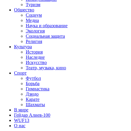
Туризм
Общество
Социум
Медиа
Наука и образование
Экология
Социальная защита
Религия
Культура
История
Наследие
Искусство
Театр, музыка, кино
Спорт
Футбол
Борьба
Гимнастика
Дзюдо
Карате
Шахматы
В мире
Гейдар Алиев-100
WUF13
О нас