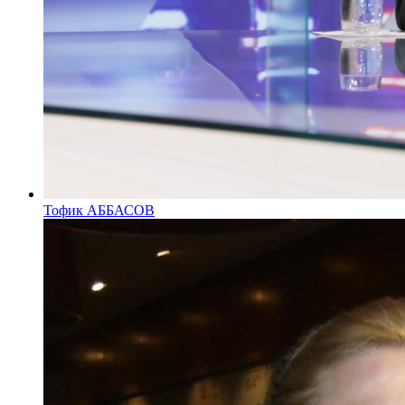
Тофик АББАСОВ