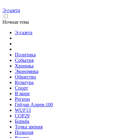
Э-газета
Ночная тема
Э-газета
Политика
События
Хроника
Экономика
Общество
Культура
Спорт
В мире
Регион
Гейдар Алиев-100
WUF13
COP29
Борьба
Точка зрения
Позиция
Взгляд