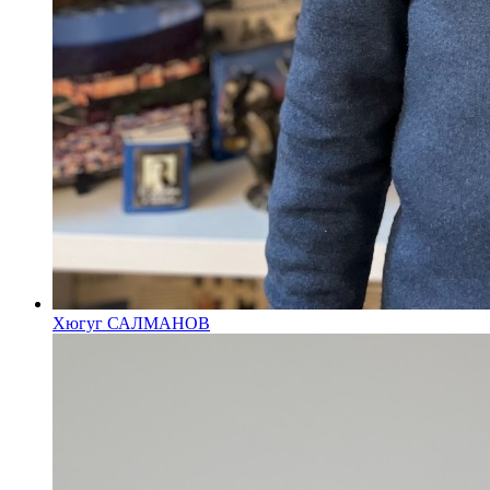
Хюгуг САЛМАНОВ