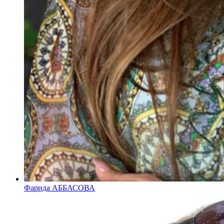
Фарида АББАСОВА