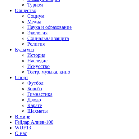
Туризм
Общество
Социум
Медиа
Наука и образование
Экология
Социальная защита
Религия
Культура
История
Наследие
Искусство
Театр, музыка, кино
Спорт
Футбол
Борьба
Гимнастика
Дзюдо
Карате
Шахматы
В мире
Гейдар Алиев-100
WUF13
О нас