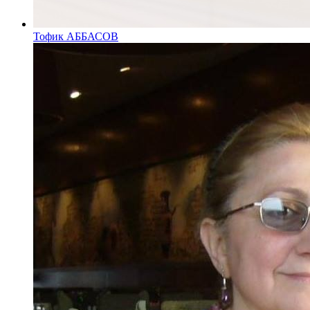
Тофик АББАСОВ