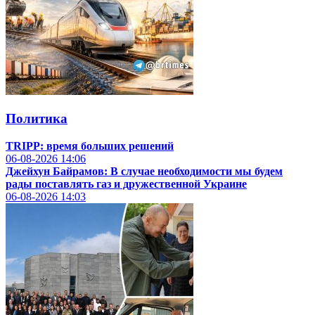
Политика
TRIPP: время больших решений
06-08-2026
14:06
Джейхун Байрамов: В случае необходимости мы будем
рады поставлять газ и дружественной Украине
06-08-2026
14:03