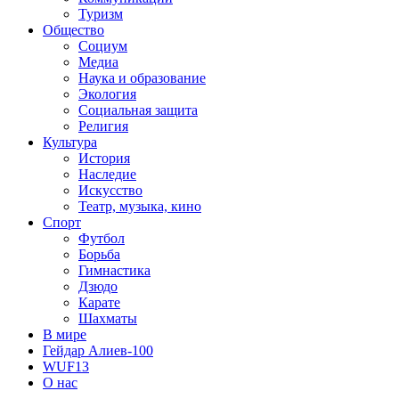
Туризм
Общество
Социум
Медиа
Наука и образование
Экология
Социальная защита
Религия
Культура
История
Наследие
Искусство
Театр, музыка, кино
Спорт
Футбол
Борьба
Гимнастика
Дзюдо
Карате
Шахматы
В мире
Гейдар Алиев-100
WUF13
О нас