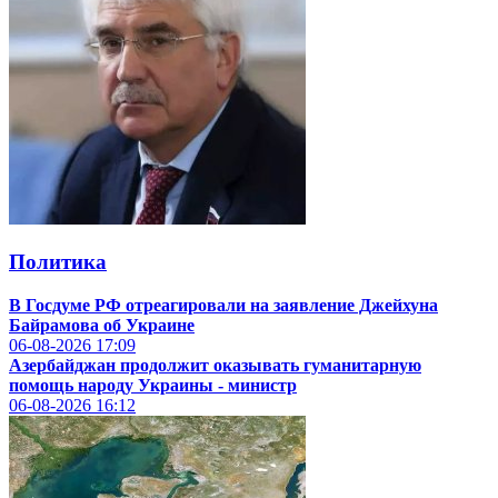
Политика
В Госдуме РФ отреагировали на заявление Джейхуна
Байрамова об Украине
06-08-2026
17:09
Азербайджан продолжит оказывать гуманитарную
помощь народу Украины - министр
06-08-2026
16:12