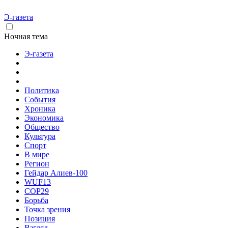
Э-газета
Ночная тема
Э-газета
Политика
События
Хроника
Экономика
Общество
Культура
Спорт
В мире
Регион
Гейдар Алиев-100
WUF13
COP29
Борьба
Точка зрения
Позиция
Взгляд