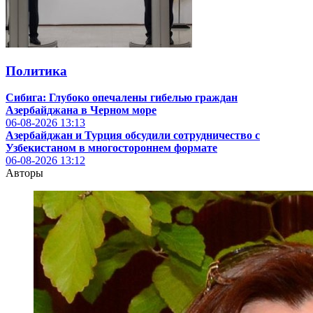
Политика
Сибига: Глубоко опечалены гибелью граждан
Азербайджана в Черном море
06-08-2026
13:13
Азербайджан и Турция обсудили сотрудничество с
Узбекистаном в многостороннем формате
06-08-2026
13:12
Авторы