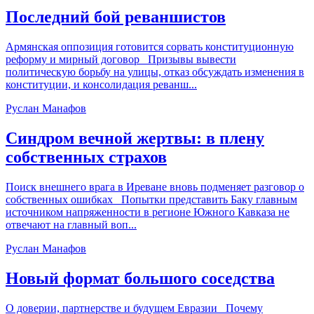
Последний бой реваншистов
Армянская оппозиция готовится сорвать конституционную
реформу и мирный договор Призывы вывести
политическую борьбу на улицы, отказ обсуждать изменения в
конституции, и консолидация реванш...
Руслан Манафов
Синдром вечной жертвы: в плену
собственных страхов
Поиск внешнего врага в Иреване вновь подменяет разговор о
собственных ошибках Попытки представить Баку главным
источником напряженности в регионе Южного Кавказа не
отвечают на главный воп...
Руслан Манафов
Новый формат большого соседства
О доверии, партнерстве и будущем Евразии Почему