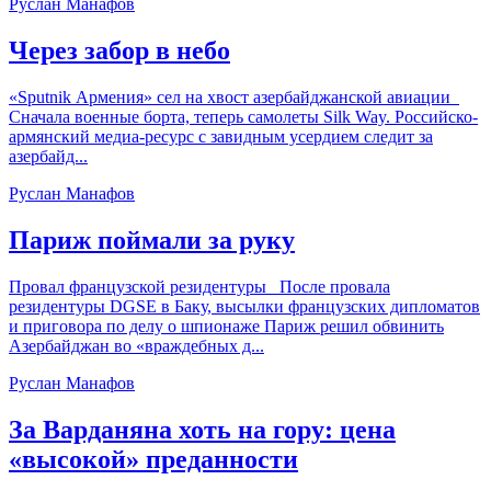
Руслан Манафов
Через забор в небо
«Sputnik Армения» сел на хвост азербайджанской авиации
Сначала военные борта, теперь самолеты Silk Way. Российско-
армянский медиа-ресурс с завидным усердием следит за
азербайд...
Руслан Манафов
Париж поймали за руку
Провал французской резидентуры После провала
резидентуры DGSE в Баку, высылки французских дипломатов
и приговора по делу о шпионаже Париж решил обвинить
Азербайджан во «враждебных д...
Руслан Манафов
За Варданяна хоть на гору: цена
«высокой» преданности