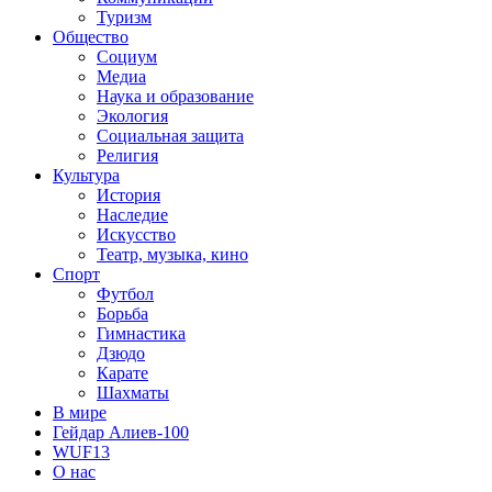
Туризм
Общество
Социум
Медиа
Наука и образование
Экология
Социальная защита
Религия
Культура
История
Наследие
Искусство
Театр, музыка, кино
Спорт
Футбол
Борьба
Гимнастика
Дзюдо
Карате
Шахматы
В мире
Гейдар Алиев-100
WUF13
О нас