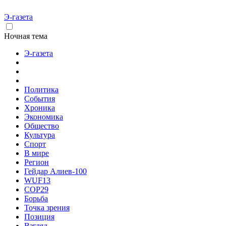
Э-газета
Ночная тема
Э-газета
Политика
События
Хроника
Экономика
Общество
Культура
Спорт
В мире
Регион
Гейдар Алиев-100
WUF13
COP29
Борьба
Точка зрения
Позиция
Взгляд