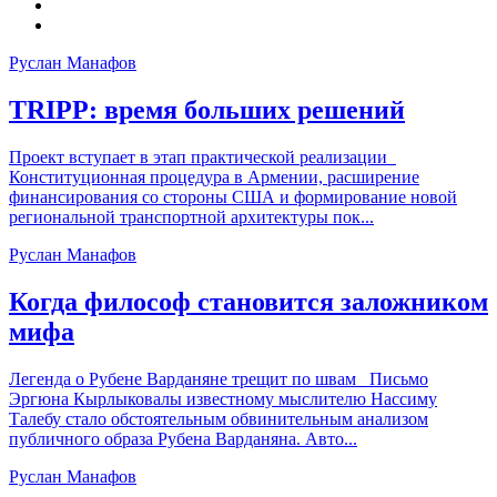
Руслан Манафов
TRIPP: время больших решений
Проект вступает в этап практической реализации
Конституционная процедура в Армении, расширение
финансирования со стороны США и формирование новой
региональной транспортной архитектуры пок...
Руслан Манафов
Когда философ становится заложником
мифа
Легенда о Рубене Варданяне трещит по швам Письмо
Эргюна Кырлыковалы известному мыслителю Нассиму
Талебу стало обстоятельным обвинительным анализом
публичного образа Рубена Варданяна. Авто...
Руслан Манафов