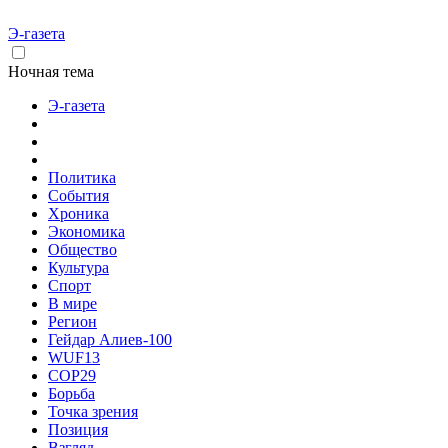
Э-газета
Ночная тема
Э-газета
Политика
События
Хроника
Экономика
Общество
Культура
Спорт
В мире
Регион
Гейдар Алиев-100
WUF13
COP29
Борьба
Точка зрения
Позиция
Взгляд