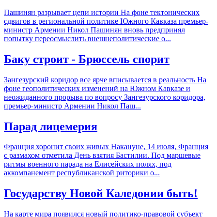
Пашинян разрывает цепи истории На фоне тектонических
сдвигов в региональной политике Южного Кавказа премьер-
министр Армении Никол Пашинян вновь предпринял
попытку переосмыслить внешнеполитические о...
Баку строит - Брюссель спорит
Зангезурский коридор все ярче вписывается в реальность На
фоне геополитических изменений на Южном Кавказе и
неожиданного прорыва по вопросу Зангезурского коридора,
премьер-министр Армении Никол Паш...
Парад лицемерия
Франция хоронит своих живых Накануне, 14 июля, Франция
с размахом отметила День взятия Бастилии. Под маршевые
ритмы военного парада на Елисейских полях, под
аккомпанемент республиканской риторики о...
Государству Новой Каледонии быть!
На карте мира появился новый политико-правовой субъект