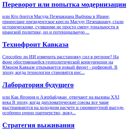
Переворот или попытка модернизации
или Кто боится Масуда Пезешкиана Выборы в Иране,
принесшие президентское кресло Масуду Пезешкиану, стали
историческими, сулящими не просто смену тональности в
иранской политике, но и потенциальную ...
Технофронт Кавказа
Способен ли ИИ изменить расстановку сил в регионе? На
фоне обостряющейся геополитической конкуренции на
Южном Кавказе открывается новый фронт - цифровой. В
эпоху, когда технологии становятся инс...
Лаборатория будущего
или Как Япония и Азербайджан отвечают на вызовы XXI
века В эпоху, когда дипломатические союзы все чаще
выстраиваются на холодном расчете и сиюминутной выгоде,
особенно ценно партнерство, зижд...
Стратегия выживания