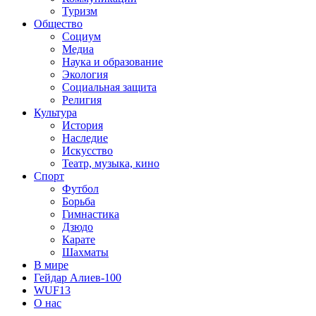
Туризм
Общество
Социум
Медиа
Наука и образование
Экология
Социальная защита
Религия
Культура
История
Наследие
Искусство
Театр, музыка, кино
Спорт
Футбол
Борьба
Гимнастика
Дзюдо
Карате
Шахматы
В мире
Гейдар Алиев-100
WUF13
О нас