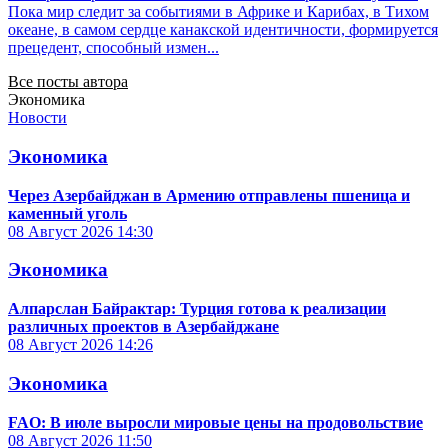
Пока мир следит за событиями в Африке и Карибах, в Тихом
океане, в самом сердце канакской идентичности, формируется
прецедент, способный измен...
Все посты автора
Экономика
Новости
Экономика
Через Азербайджан в Армению отправлены пшеница и
каменный уголь
08 Август 2026
14:30
Экономика
Алпарслан Байрактар: Турция готова к реализации
различных проектов в Азербайджане
08 Август 2026
14:26
Экономика
FAO: В июле выросли мировые цены на продовольствие
08 Август 2026
11:50