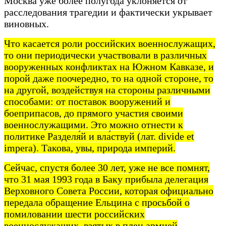
Москва уже более полугода уклоняется от
расследования трагедии и фактически укрывает
виновных.
Что касается роли российских военнослужащих,
то они периодически участвовали в различных
вооруженных конфликтах на Южном Кавказе, и
порой даже поочередно, то на одной стороне, то
на другой, воздействуя на стороны различными
способами: от поставок вооружений и
боеприпасов, до прямого участия своими
военнослужащими. Это можно отнести к
политике Разделя́й и вла́ствуй (лат. divide et
impera). Такова, увы, природа империй.
Сейчас, спустя более 30 лет, уже не все помнят,
что 31 мая 1993 года в Баку прибыла делегация
Верховного Совета России, которая официально
передала обращение Ельцина с просьбой о
помиловании шести российских
военнослужащих, взятых в плен армией