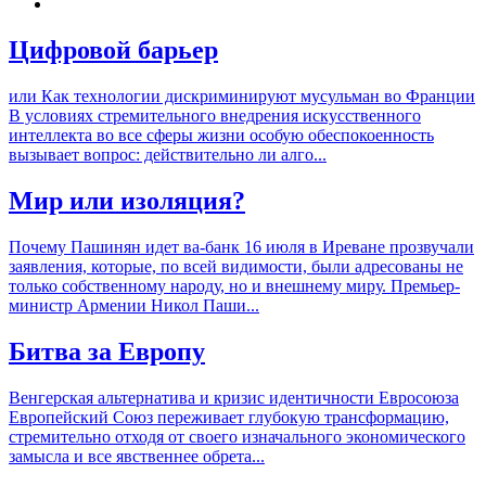
Цифровой барьер
или Как технологии дискриминируют мусульман во Франции
В условиях стремительного внедрения искусственного
интеллекта во все сферы жизни особую обеспокоенность
вызывает вопрос: действительно ли алго...
Мир или изоляция?
Почему Пашинян идет ва-банк 16 июля в Иреване прозвучали
заявления, которые, по всей видимости, были адресованы не
только собственному народу, но и внешнему миру. Премьер-
министр Армении Никол Паши...
Битва за Европу
Венгерская альтернатива и кризис идентичности Евросоюза
Европейский Союз переживает глубокую трансформацию,
стремительно отходя от своего изначального экономического
замысла и все явственнее обрета...