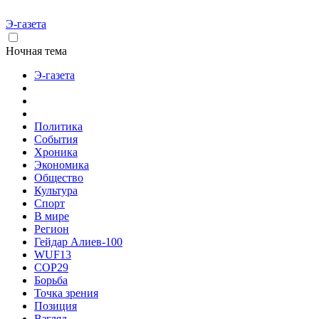
Э-газета
Ночная тема
Э-газета
Политика
События
Хроника
Экономика
Общество
Культура
Спорт
В мире
Регион
Гейдар Алиев-100
WUF13
COP29
Борьба
Точка зрения
Позиция
Взгляд