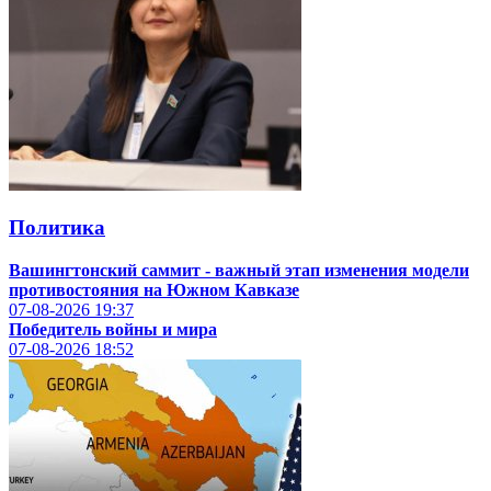
Политика
Вашингтонский саммит - важный этап изменения модели
противостояния на Южном Кавказе
07-08-2026
19:37
Победитель войны и мира
07-08-2026
18:52