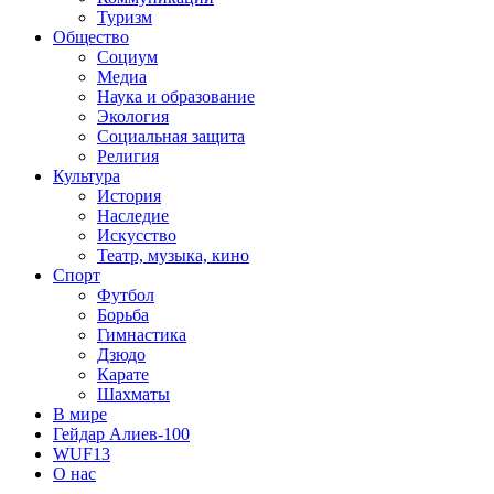
Туризм
Общество
Социум
Медиа
Наука и образование
Экология
Социальная защита
Религия
Культура
История
Наследие
Искусство
Театр, музыка, кино
Спорт
Футбол
Борьба
Гимнастика
Дзюдо
Карате
Шахматы
В мире
Гейдар Алиев-100
WUF13
О нас