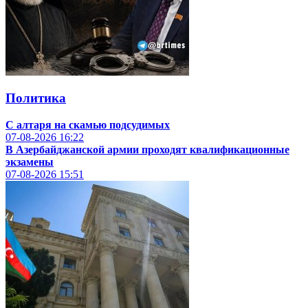
Политика
С алтаря на скамью подсудимых
07-08-2026
16:22
В Азербайджанской армии проходят квалификационные
экзамены
07-08-2026
15:51