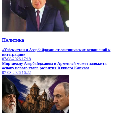
Политика
«Узбекистан и Азербайджан: от союзнических отношений к
интеграции»
07-08-2026
17:18
Мир между Азербайджаном и Арменией может заложить
основу нового этапа развития Южного Кавказа
07-08-2026
16:22