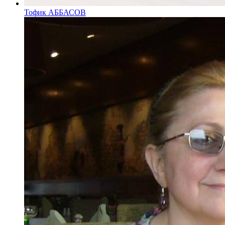
Тофик АББАСОВ